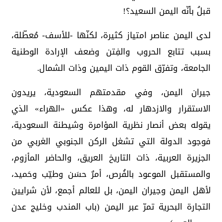
قبلُ بأنّه اليمن السعيد؟!
لدى اليمن عناصر امتياز كثيرة، لكنّها -للأسف- مُعطّلة،
بسبب تتابع الحروب والفِتن وضعف الإرادة الوطنية
الجامعة، وتفرّق القوم ذات اليمين وذات الشمال.
جيران اليمن، وفي مقدمتهم السعودية، يريدون
الاستقرار والازدهار له، وهذا عكس «الهراء» الذي
يقوله بعض أنصار نظرية المؤامرة وشيطنة السعودية،
فوجود الدولة التي تشغل الركن الجنوبي الغربي من
الجزيرة العربية، ذات التاريخ العريق، والحاضر المأزوم،
والمستقبل الموعود بالفُرص، أمرٌ حسَن وطيّب وحَميد،
لأهل اليمن وجيران اليمن، بل للعالم أجمع، لأن شرايين
التجارة البحرية تمرّ عبر اليمن (باب المندب وخليج عدن