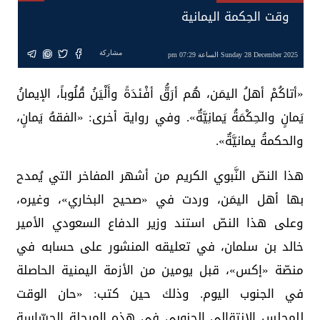
وقت الحِكمة اليمانية
مشاركة
Sunday 28 December 2025 الساعة 07:29 pm
«أتاكُمْ أهلُ اليمَن، هُم أرَقُّ أفْئدَةً وأَلْيَنُ قُلُوباً، الإيمانُ
يَمانٍ والحِكْمَةُ يَمانِيَّةٌ». وفي رواية أخرى: «الفقهُ يَمانٍ،
والحكمةُ يمانيَّةٌ».
هذا النصّ النَّبوي الكريم من أشهر المفاخر التي يُمدح
بها أهل اليمَن، وردت في «صحيح البخاري»، وغيره،
وعلى هذا النصّ استند وزير الدفاع السعودي الأمير
خالد بن سلمان، في تعليقه المنشور على حسابه في
منصّة «إكس»، قبل يومين من الأزمة اليمنية الحاصلة
في الجنوب اليوم. وذلك حين كتب: «حان الوقت
للمجلس الانتقالي الجنوبي في هذه المرحلة الحسّاسة