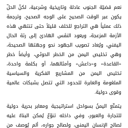
نعم قضيّة الجنوب عادلة وتاريخية وشرعية، لكنّ الحلّ
يكون عبر الوقت الصحيح على الوجه الصحيح، وترجمة
ذلك عملياً هي التراجع للخلف قليلاً حتى تنتهي هذه
الأزمة المزعجة، ويعود النفَس الهادئ إلى رئة الحال
اليمَني، ويُعاد تصويب الجهود نحو وِجهتها الصحيحة،
وهي تخليص اليمن من الخطر الحوثي، وأيضاً خطر
«القاعدة» و«داعش» وأمثالهما، أو بكلمة واحدة،
تخليص اليمن من المشاريع الفكرية والسياسية
الملغومة والعابرة للحدود التي تتصل بشبكات عالمية
وقوى دولية.
يتمتّع اليمنُ بسواحل استراتيجية ومعابر بحرية دولية
للتجارة والعبور، وفي داخله تنوّعٌ يُمكن البناءُ عليه
لصالح الإنسان اليمني، ولصالح جواره، ألم يُوصف من