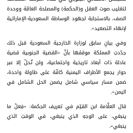
لتغليب صوت العقل و(الحكمة) والمصلحة العامّة ووحدة
الصف، بالاستجابة لجهود الوساطة السعودية-الإماراتية
لإنهاء التصعيد».
وفي بيانٍ سابق لوزارة الخارجية السعودية قبل ذلك
جدّدتِ المملكة موقفَها بأنَّ «القضية الجنوبية قضية
عادلة ذات أبعاد تاريخية واجتماعية، ولن تُحلّ إلا عبر
حوار يجمع الأطراف اليمنية كافّة على طاولة واحدة،
ضمن مسار سياسي شامل يضمن الحل الشامل في
اليمن».
قال العلَّامة ابن القيّم في تعريف الحِكمة: «فِعلُ ما
ينبغي، على الوجهِ الذي ينبغي، في الوقتِ الذي
ينبغي».