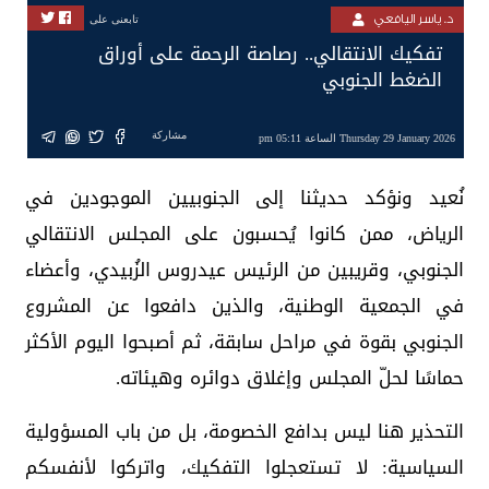
د. ياسر اليافعي
تابعنى على
تفكيك الانتقالي.. رصاصة الرحمة على أوراق
الضغط الجنوبي
مشاركة
Thursday 29 January 2026 الساعة 05:11 pm
نُعيد ونؤكد حديثنا إلى الجنوبيين الموجودين في
الرياض، ممن كانوا يُحسبون على المجلس الانتقالي
الجنوبي، وقريبين من الرئيس عيدروس الزُبيدي، وأعضاء
في الجمعية الوطنية، والذين دافعوا عن المشروع
الجنوبي بقوة في مراحل سابقة، ثم أصبحوا اليوم الأكثر
حماسًا لحلّ المجلس وإغلاق دوائره وهيئاته.
التحذير هنا ليس بدافع الخصومة، بل من باب المسؤولية
السياسية: لا تستعجلوا التفكيك، واتركوا لأنفسكم