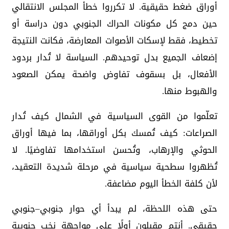
أوراق ضغط حقيقية. لا تكرروا خطأ المجلس الانتقالي
حين دمج كل مكونات الحراك الجنوبي دون دراسة أو
تخطيط، فقط لإسكات الأصوات المعارضة، فكانت النتيجة
إضعاف الجميع بدل توحيدهم. السياسة لا تُدار بردود
الأفعال، بل بسقوف تفاوض واضحة يمكن الصعود
والهبوط منها.
تعلّموا من القوى السياسية في الشمال كيف تُدار
الصراعات: كيف تُمسك بكل أوراقها، بما فيها أوراق
الحوثي والإرهاب، وتُحسن استخدامها تفاوضيًا. لا
تُظهروا سطحية سياسية في مرحلة شديدة التعقيد،
لأن كلفة الخطأ اليوم مضاعفة.
حتى هذه اللحظة، لم يبدأ أي حوار جنوبي–جنوبي
حقيقي. أنتم مقبلون أولًا على مواجهة نخب جنوبية