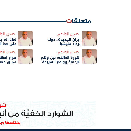
متعلقات
حسين الوادعي
حسين الوا
إيران الجديدة.. دولة
لماذا لم ي
برداء مليشيا!
على خط ال
حسين الوادعي
حسين الوا
الثورة العالقة: بين وهم
صراع أجهزة
الزعامة وواقع الهزيمة
سباق قمع
المؤجَّلة
اليمنيين