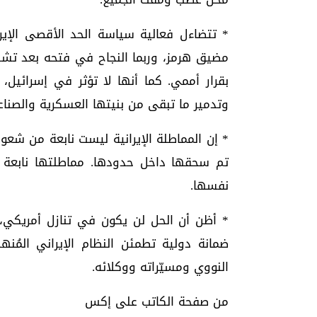
* تتضاءل فعالية سياسة الحد الأقصى الإي
مضيق هرمز، وربما النجاح في فتحه بعد تش
بقرار أممي. كما أنها لا تؤثر في إسرائيل،
وتدمير ما تبقى من بنيتها العسكرية والصناع
* إن المماطلة الإيرانية ليست نابعة من شعو
تم سحقها داخل حدودها. مماطلتها نابعة من
نفسها.
* أظن أن الحل لن يكون في تنازل أمريكي، ف
ضمانة دولية تطمئن النظام الإيراني المُن
النووي ومسيّراته ووكلائه.
من صفحة الكاتب على إكس