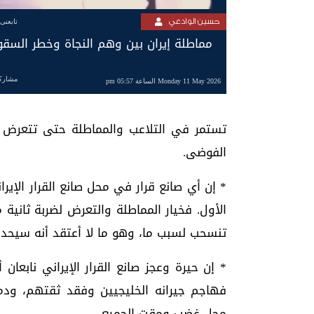
حسين الوادعي
تابعنى
مماطلة إيران بين وهم النجاة وخطر السق
مشارك
Monday 11 May 2026 الساعة 05:57 pm
تستمر في التلاعب والمماطلة حتى تتعرض ل
الفوضى.
* إن أي صانع قرار في محل صانع القرار الإيران
الأول. فخيار المماطلة والتعرض لضربة ثانية م
تنسحب لسبب ما، وهو ما لا أعتقد أنه سيحدث
* إن حيرة وعجز صانع القرار الإيراني نابعا
فهاجم جيرانه الخليجيين وفقد ثقتهم، ودمرت
محل غضب ومقت الجميع.