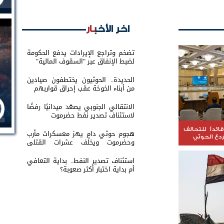
اخر الأخبار
تضخم وتراجع الإيرادات يدفع الحكومة
لضبط الإنفاق عبر "السقوف المالية"
الحديدة.. الحوثيون يختطفون صيادين
من أبناء الخوخة عقب إحراق قواربهم
الانتقالي الجنوبي يصعّد ميدانيًا رفضًا
لاستئناف تصدير نفط حضرموت
ائداً للتحالف
هجوم حوثي دامٍ يهز معسكرات مأرب
ردع الحوثي
وحضرموت ويخلف عشرات القتلى
والجرحى
استئناف تصدير النفط.. بداية التعافي
أم بداية اختبار أكثر صعوبة؟