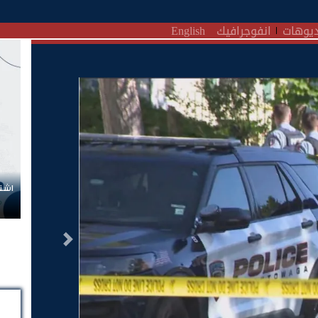
يوهات
انفوجرافيك
English
اشتر
التالى