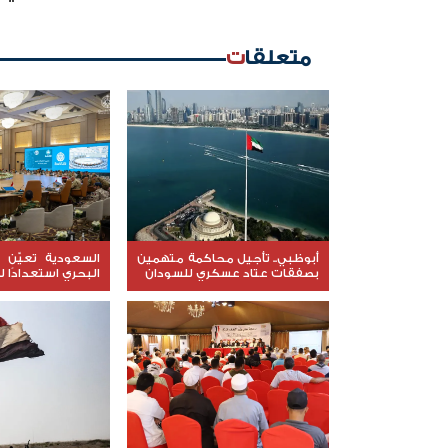
متعلقات
أبوظبي.. تأجيل محاكمة متهمين
السعودية تعيّن ق
بصفقات عتاد عسكري للسودان
البحري استعدادًا ل