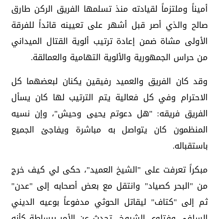
أميناً وملتزماً لقيادته منذ تسلمها الفريق الركن طارق
صالح والذي أصر قبل أشهر على تعيينه قائداً للفرقة
الأولى مشاة ضمن إعادة ترتيب ألوية القتال الميداني
من حراس الجمهورية والألوية التهامية والعمالقة.
وقد كان الفريق والعميد رفيقين يكنان لبعضهما كل
الاحترام وفي كل فعالية يتم الترتيب لها كان يسأل
الفريق فريقه: "هل دعوتم يحيى وحيش"، وإن نسيه
المنظمون كان يتواصل به مباشرة ويفاجئ الجميع
باستقباله.
مبكراً تعرفت على "الشيخ العميد"، حكى لي كيف خرج
من "البحر كصياد" وانتقل مع بعض أصحابه إلى "عدن"
ثم إلى "كتاف" ليقاتل الحوثي مدفوعاً بوعيه الديني
السلفي وفتاوى الشيوخ.. تحدث عن الأمر ببساطة كأنه