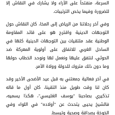
السرعة، منفتحاً على الآراء ولا يشارك في النقاش إلا
للضرورة وفيما يخص الترتيبات.
وفي آخر رحلاتنا من الرياض إلى المخا، كان النقاش حول
التوجهات الدينية واقترح هو على قائد المقاومة
الوطنية عقد ملتقيات بين التوجهات الدينية كلها في
الساحل الغربي للاتفاق على أولوية المعركة ضد
الحوثي، لنتفق عليها ونعمل لها ونوحد الخطاب حولها
وما دون ذلك متروك للدولة وولاة الأمر.
في آخر فعالية جمعتني به قبل عيد الأضحى الأخير وقد
كان لنا وقت طويل منذ التقينا، كان أول ما قاله
تذكيري بصاحبنا "يوسف الغليسي"، هكذا يسميه،
فالشيخ يحيى يتحدث عن "أولاده" في اللواء وفي
الخوخة بصداقة وصحبة وتبسط.