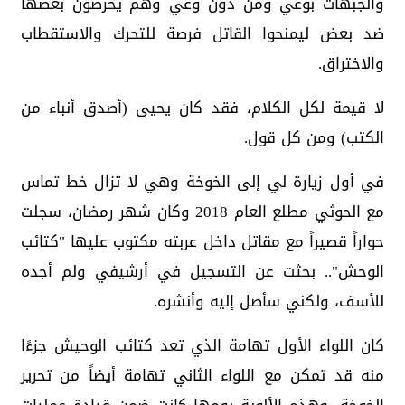
والجبهات بوعي ومن دون وعي وهم يحرضون بعضها
ضد بعض ليمنحوا القاتل فرصة للتحرك والاستقطاب
والاختراق.
لا قيمة لكل الكلام، فقد كان يحيى (أصدق أنباء من
الكتب) ومن كل قول.
في أول زيارة لي إلى الخوخة وهي لا تزال خط تماس
مع الحوثي مطلع العام 2018 وكان شهر رمضان، سجلت
حواراً قصيراً مع مقاتل داخل عربته مكتوب عليها "كتائب
الوحش".. بحثت عن التسجيل في أرشيفي ولم أجده
للأسف، ولكني سأصل إليه وأنشره.
كان اللواء الأول تهامة الذي تعد كتائب الوحيش جزءًا
منه قد تمكن مع اللواء الثاني تهامة أيضاً من تحرير