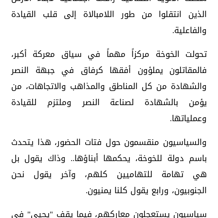
الذين انتقلوا من طور اللامبالاة إلى قلب القيادة
والفاعلية.
تحولت الخوخة مركزاً مهماً في سياق معركة أكبر،
فالمقاتلون يملؤون أفقها كرفاق في جبهة النصر
والشهادة من كل المناطق والمذاهب والاتجاهات، من
يؤمن بالشهادة لصناعة النصر وملتزم للقيادة
وعملياتها.
والسياسيون منقسمون حول فتات الحضور، هذا يتحدث
باسم دولة للخوخة، يحكمها أبناؤها.. وذاك يقول بل
هي تهامة للتهاميين كلهم، وآخر يقول نحن
الجنوبيون، ورابع يقول كلنا يمنيون.
سياسيون يستعجلون معاركهم، فيما يقف "يحيى" في