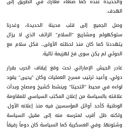
والحديدة عنده كما صنعاء معارك في الطريق إلى
الهدف.
وصل الجميع إلى قلب مدينة الحديدة، وغدرنا
ستوكهولم ومشاريع "السلام" الزائف الذي لا يزال
يتهددنا كما كان منذ لحظته الأولى.. فكل سلام مع
الحوثي لم يكن سوى فخ لهزيمة تالية.
غادر الجيش الإماراتي تحت وقع إيقاف الحرب بقرار
دولي، وأعيد ترتيب مسرح العمليات وكان "يحيى" يقود
لواءه في محيط "التحيتا" وينشط كشيخ ومصلح وبدأت
علاقته بالسياسة من إعلان المكتب السياسي للمقاومة
الوطنية كأحد أوائل المؤسسين فيه منذ إعلانه الأول.
ولكنه ظل أقرب لمترسه منه إلى مقيل السياسة
وشئونها. وفي العسكرية كما السياسة كان دوماً رفيقاً