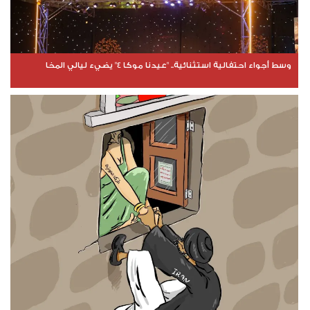
وسط أجواء احتفالية استثنائية.. "عيدنا موكا 4" يضيء ليالي المخا