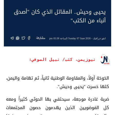
يحيى وحيش.. المقاتل الذي كان "أصدق
أنباء من الكتب"
مشاركة
انفو جرافيك
- Sunday 07 June 2026 الساعة 05:36 pm
نيوزيمن، كتب/ نبيل الصوفي:
الخوخة أولاً، والمقاومة الوطنية ثانياً، ثم تهامة واليمن،
كلها خسرت "يحيى وحيش".
ضربة غادرة موجعة، سيحتفي بها الحوثي كثيراً ومعه
كل الفوضويين الذين يهدمون حصون المجتمعات