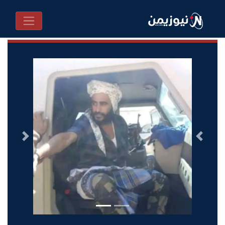
السابق
التالى