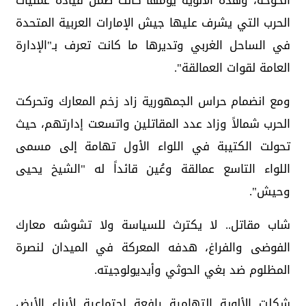
الخوخة، وهذه الألوية يومها كانت ضمن قيادة عمليات
الحرب التي يشرف عليها جيش الإمارات العربية المتحدة
في الساحل الغربي وتديرها ما كانت تعرف بـ"الإدارة
العامة لقوات العمالقة".
ومع انضمام حراس الجمهورية زاد زخم المعارك وتحركت
الحرب شمالاً وزاد عدد المقاتلين واتسعت إدارتهم، حيث
تحولت الكتيبة في اللواء الأول تهامة إلى مسمى
اللواء التاسع عمالقة وعُين قائداً له "الشيخ يحيى
وحيش".
شاب مقاتل.. لا يكترث للسياسة ولا تشوشه معارك
الفوضى والفراغ، هدفه المعركة في الميدان لنصرة
المظلوم ضد بغي الحوثي وأيديولوجيته.
شكلت الألوية التهامية رافعة اجتماعية لأبناء الأرض