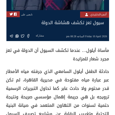
أنس الخليدي
تابعنى على
سيول تعز تكشف هشاشة الدولة
مشاركة
Friday 10 April 2026 الساعة 08:28 pm
مأساة أيلول… عندما تكشف السيول أن الدولة في تعز
مجرد شعار للمزايدة
حادثة الطفل أيلول السامعي الذي جرفته مياه الأمطار
عبر عبارة مياه مفتوحة في مديرية القاهرة، لم تكن
قدر محتوم ولا حادث عابر كما تحاول التبريرات الرسمية
ترويجه بل هي جريمة إهمال مؤسسي صريحة ونتيجة
حتمية لسنوات من التهاون المتعمد في صيانة البنية
التحتية وتغييب الرقابة عن مشاريع تصريف السيول