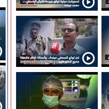
تسجيلات مرئية توثق جريمة اغتيال الصحفي
محمد عيضه
تعز تودّع الصحفي عيضة.. والعدالة تنتظر ملاحقة
جميع المتورطين