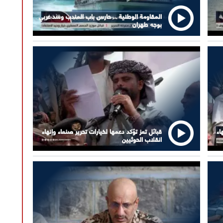
المقاومة الوطنية .. حارس باب المندب وسد عربي
بوجه طهران
اء
قبائل تعز تؤكد دعمها لخيارات تحرير صنعاء وإنهاء
انقلاب الحوثيين