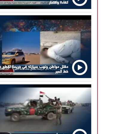
كفاءة واقتدار
مقتل مواطن ونهب سيارته في جريمة تقطع ع
خط العبر