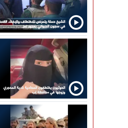
الشيخ حملة يتعرض للاختطاف والإخفاء القس
في سجون الجبواني بمحور تعز
الحوثيون يختطفون المحامية نادية المحجري
وزوجها في محافظة إب