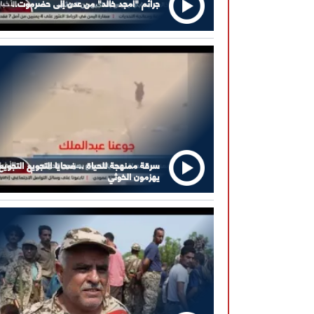
جرائم "أمجد خالد" من عدن إلى حضرموت..
سرقة ممنهجة للحياة .. ضحايا التجويع التجويع
يهزمون الخوثي