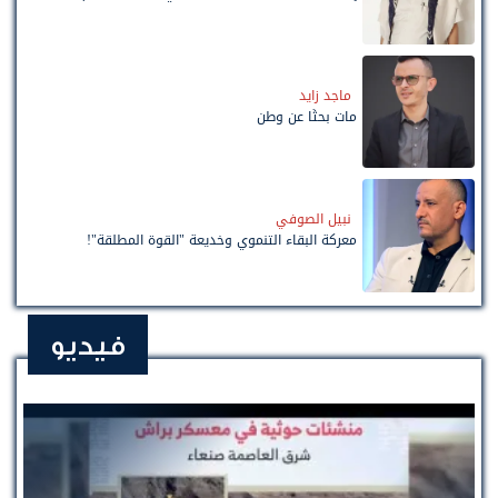
ماجد زايد
مات بحثًا عن وطن
نبيل الصوفي
معركة البقاء التنموي وخديعة "القوة المطلقة"!
فيديو