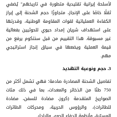
لأسلحة إيرانية تقليدية متطورة في تاريخهم" يُضفي
ثقلًا خاصًا على الإنجاز، متجاوزًا حجم الشحنة إلى إبراز
الكفاءة العملياتية لقوات المقاومة الوطنية، وقدرتها
على استهداف شريان إمداد حيوي للحوثيين بفعالية
غير مسبوقة. هذا التقييم من قبل سنتكوم يرفع من
قيمة العملية ويضعها في سياق إنجاز استراتيجي
مهم.
3. حجم ونوعية التهديد
تفاصيل الشحنة المصادرة صادمة؛ فهي تشمل أكثر من
750 طنًا من الذخائر والمعدات، بما في ذلك مئات
الصواريخ المتقدمة (كروز، مضادة للسفن، مضادة
للطائرات)، والرؤوس الحربية، ومحركات الطائرات
المسيّرة، وأنظمة الدفاع الجوي والرادار.