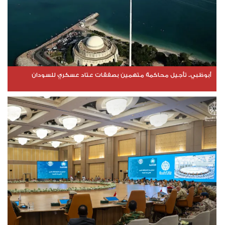
أبوظبي.. تأجيل محاكمة متهمين بصفقات عتاد عسكري للسودان