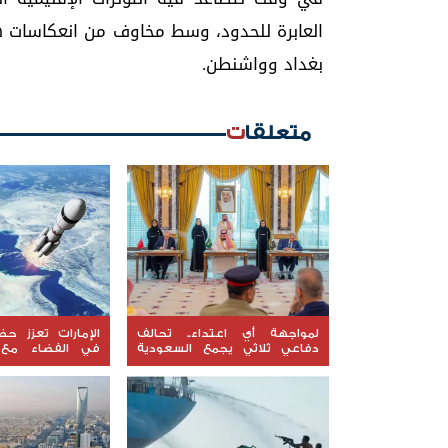
العابرة للحدود، وسط مخاوف من انعكاسات هذ
بغداد وواشنطن.
متعلقات
لمواجهة أي اعتداء.. تحالف
الإمارات تعزز حض
دفاعي ثلاثي يجمع السعودية
في الفضاء مع 
وتركيا وباكستان
"ليوناف-1"