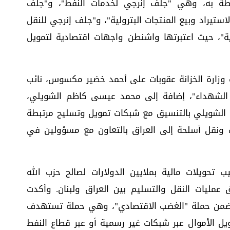
بطة به، وهي "جلف إنرجي لخدمات النفط"، و"جلف
لاستيراد وبيع المنتجات البترولية"، و"جلف إنرجي للنقل
رية"، حيث اعتبرتها واشنطن واجهات اقتصادية لتمويل
وزارة الخزانة عقوبات على أحمد خضير مكسوس، نائب
د الشهداء"، إضافة إلى محمد عيسى كاظم الشويلي،
 الشويلي بالتنسيق مع شبكات تمويل وتسليح مرتبطة
ء ونقل أسلحة إلى العراق بالتعاون مع مسؤولين في
ب تحويلات مالية بملايين الدولارات لصالح حزب الله
مليات النقل والتسليم بين العراق ولبنان. وأكدت
أتي ضمن حملة "الغضب الاقتصادي"، وهي حملة تستهدف
ويل الأموال عبر شبكات غير رسمية أو عبر قطاع النفط