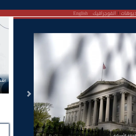
يوهات
انفوجرافيك
English
اشتر
التالى
لخزانة الأمريكية