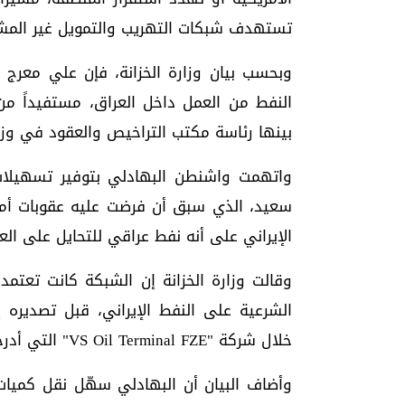
تستهدف شبكات التهريب والتمويل غير المشرو
وبحسب بيان وزارة الخزانة، فإن علي معرج 
بينها رئاسة مكتب التراخيص والعقود في وزارة
واتهمت واشنطن البهادلي بتوفير تسهيلات
الإيراني على أنه نفط عراقي للتحايل على ال
وقالت وزارة الخزانة إن الشبكة كانت تعتم
الشرعية على النفط الإيراني، قبل تصديره إ
خلال شركة "VS Oil Terminal FZE" التي أدرجت أيضاً ضمن العقوبات الأمريكية.
وأضاف البيان أن البهادلي سهّل نقل كميات 