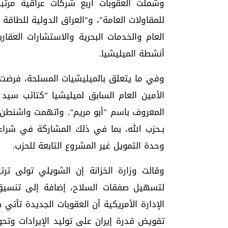
وشملت العقوبات أربع شركات عراقية مرت
للمقاولات العامة"، و"العراق الدولية للطاقة 
العام والخدمات البحرية والاستشارات العقا
أنشطة الميليشيا.
وفي ما يتعلق بالميليشيات المسلحة، فرضت 
الأمين العام السابق لميليشيا "كتائب سي
المعروف باسم "أبو مريم". واتهمت واشنطن
بـحزب الله، بما في ذلك المشاركة في شرا
وحدة التمويل غير المشروع التابعة للحزب.
وقالت وزارة الخزانة إن الشويلي تولى ترتي
لتسهيل صفقات السلاح، إضافة إلى تنسيق ع
الإدارة الأمريكية أن العقوبات الجديدة ت
تقويض قدرة إيران على توليد الإيرادات وتح