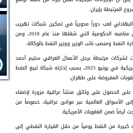
ع المرتبطة بإيران.
البهادلي لعب دوراً محورياً في تمكين شبكات تهريب
النفط من العمل داخل العراق، مستفيداً من مناصبه الحكومية التي شغلها منذ عام 2018، ومن
 النفط ومنصب نائب الوزير ووزير النفط بالوكالة.
 لشركات مرتبطة برجل الأعمال العراقي سليم أحمد
سعيد، الذي سبق أن فرضت عليه عقوبات أمريكية في يونيو 2025، بسبب إدارته شبكة لبيع النفط
عقوبات المفروضة على طهران.
د على الحصول على وثائق منشأ عراقية مزورة لإضفاء
لى الأسواق العالمية عبر موانئ عراقية، خصوصاً من
كبيرة من النفط يومياً من حقل القيارة النفطي إلى