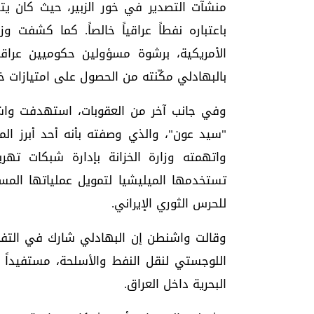
منشآت التصدير في خور الزبير، حيث كان يتم
باعتباره نفطاً عراقياً خالصاً. كما كشفت و
الأمريكية، برشوة مسؤولين حكوميين عرا
بالبهادلي مكّنته من الحصول على امتيازات خ
وفي جانب آخر من العقوبات، استهدفت وا
"سيد عون"، والذي وصفته بأنه أحد أبرز ال
واتهمته وزارة الخزانة بإدارة شبكات ته
تستخدمها الميليشيا لتمويل عملياتها المس
للحرس الثوري الإيراني.
وقالت واشنطن إن البهادلي شارك في التفا
اللوجستي لنقل النفط والأسلحة، مستفيداً
البحرية داخل العراق.