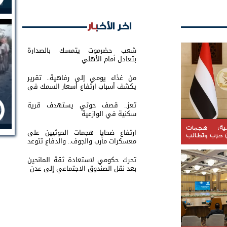
اخر الأخبار
شعب حضرموت يتمسك بالصدارة
بتعادل أمام الأهلي
من غذاء يومي إلى رفاهية.. تقرير
يكشف أسباب ارتفاع أسعار السمك في
عدن
تعز.. قصف حوثي يستهدف قرية
سكنية في الوازعية
نية: هجمات
ارتفاع ضحايا هجمات الحوثيين على
ن حرب وتطالب
معسكرات مأرب والجوف.. والدفاع تتوعد
لجبهات
بالرد
تحرك حكومي لاستعادة ثقة المانحين
بعد نقل الصندوق الاجتماعي إلى عدن