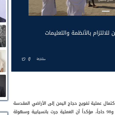
 للالتزام بالأنظمة والتعليمات
مشاركة
اكتمال عملية تفويج حجاج اليمن إلى الأراضي المقدسة
لموسم حج 1447هـ، والبالغ عددهم 21 ألفاً و98 حاجاً، مؤكداً أن العملية جرت بانسيابية وسهولة