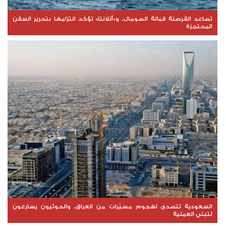
تصاعد القرصنة قبالة الصومال.. و«أتلانتا» تؤكد التزامها بتحرير السفن
المحتجزة
السعودية تتصدى لهجوم مسيّرات من العراق.. والحوثيون يسارعون
لتبني العملية