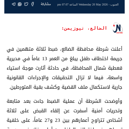
مشاركة
الجنوب
- Wednesday 20 May 2026 الساعة 07:07 pm
الضالع، نيوزيمن:
أعلنت شرطة محافظة الضالع، ضبط ثلاثة متهمين في
جريمة اختطاف طفل يبلغ من العمر 13 عاماً في مديرية
قعطبة شمال المحافظة، في حادثة أثارت موجة استياء
واسعة، فيما لا تزال التحقيقات والإجراءات القانونية
جارية لاستكمال ملف القضية وكشف بقية المتورطين.
وأوضحت الشرطة أن عملية الضبط جاءت بعد متابعة
وتحريات أمنية أسفرت عن إلقاء القبض على ثلاثة
أشخاص تتراوح أعمارهم بين 23 و27 عاماً، على خلفية