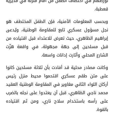
تورطهم في اختطاف الطفل من أمام منزله في مديرية
قعطبة.
وبحسب المعلومات الأمنية، فإن الطفل المختطف هو
نجل مسؤول عسكري تابع للمقاومة الوطنية، ويُدعى
إبراهيم الظاهري، حيث تعرض للاعتداء قبل اقتياده من
قبل مسلحين إلى جهة مجهولة، في واقعة هزّت
الشارع المحلي وأثارت إدانات واسعة.
وكانت مصادر محلية قد أفادت بأن ثلاثة مسلحين كانوا
على متن طقم عسكري اقتحموا محيط منزل رئيس
أركان اللواء الثاني مغاوير في المقاومة الوطنية العقيد
محمد ناجي الظاهري، قبل أن يعتدوا على نجله بالضرب
على رأسه باستخدام سلاح ناري، ومن ثم اقتياده
بالقوة.