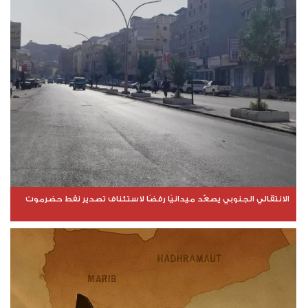
الانتقالي الجنوبي يصعّد ميدانيًا رفضًا لاستئناف تصدير نفط حضرموت