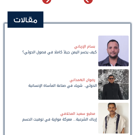
مقالات
بسام الإرياني
كيف يخسر اليمن جيلاً كاملًا في فصول الحوثي؟
رضوان الهمداني
الحوثي.. شريك في صناعة المأساة الإنسانية
مطيع سعيد المخلافي
إرباك الشرعية... معركة موازية في توقيت الحسم