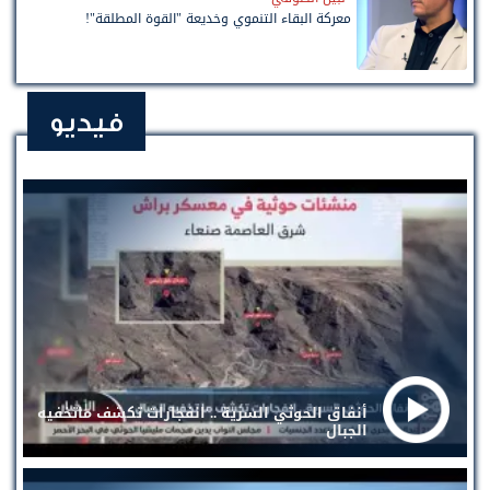
معركة البقاء التنموي وخديعة "القوة المطلقة"!
فيديو
أنفاق الحوثي السرية .. انفجارات تكشف ماتخفيه
الجبال