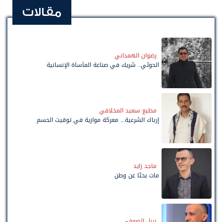
مقالات
رضوان الهمداني
الحوثي.. شريك في صناعة المأساة الإنسانية
مطيع سعيد المخلافي
إرباك الشرعية... معركة موازية في توقيت الحسم
ماجد زايد
مات بحثًا عن وطن
نبيل الصوفي