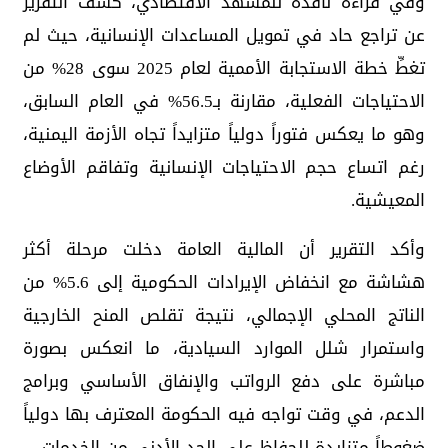
وفي قراءة ناقدة للمشهد الاقتصادي، كشف التقرير
عن تراجع حاد في تمويل المساعدات الإنسانية، حيث لم
تغطِّ خطة الاستجابة الأممية لعام 2025 سوى 28% من
الاحتياجات الفعلية، مقارنة بـ56.5% في العام السابق،
وهو ما يعكس فتوراً دولياً متزايداً تجاه الأزمة اليمنية،
رغم اتساع حجم الاحتياجات الإنسانية وتفاقم الأوضاع
المعيشية.
وأكد التقرير أن المالية العامة دخلت مرحلة أكثر
هشاشة مع انخفاض الإيرادات الحكومية إلى 5.6% من
الناتج المحلي الإجمالي، نتيجة تقلص المنح الخارجية
واستمرار شلل الموارد السيادية، ما انعكس بصورة
مباشرة على دفع الرواتب والإنفاق الأساسي وبرامج
الدعم، في وقت تواجه فيه الحكومة المعترف بها دولياً
ضغوطاً متزايدة للحفاظ على الحد الأدنى من الخدمات.