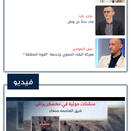
ماجد زايد
مات بحثًا عن وطن
نبيل الصوفي
معركة البقاء التنموي وخديعة "القوة المطلقة"!
فيديو