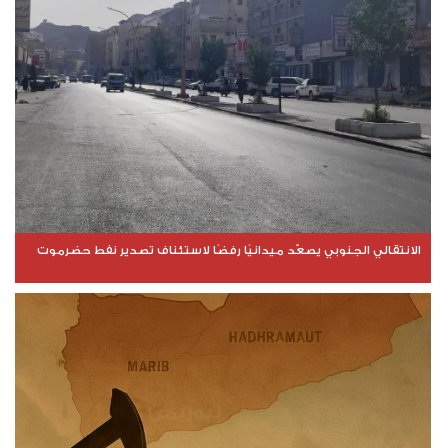
الانتقالي الجنوبي يصعّد ميدانيًا رفضًا لاستئناف تصدير نفط حضرموت