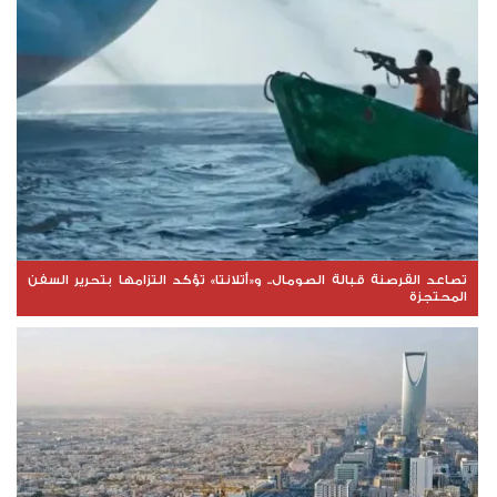
تصاعد القرصنة قبالة الصومال.. و«أتلانتا» تؤكد التزامها بتحرير السفن
المحتجزة