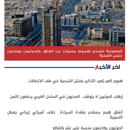
السعودية تتصدى لهجوم مسيّرات من العراق.. والحوثيون يسارعون
لتبني العملية
اخر الأخبار
هجوم العبر يُعيد التذكير بفشل الشرعية في ملف الاتصالات
إرهاب الحوثيين لا يتوقف.. المدنيون في الساحل الغربي يدفعون الثمن
اتفاق هرمز يصطدم بعقدة السيادة.. خلاف أميركي إيراني يعطل
التسوية
الحوثيون يهاجمون مدرسة علي عنتر بالضالع