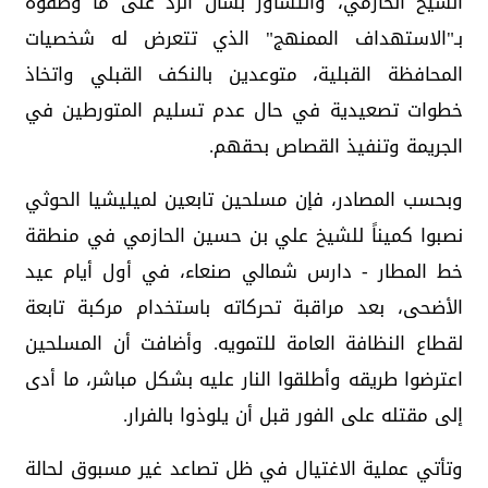
الشيخ الحازمي، والتشاور بشأن الرد على ما وصفوه
بـ"الاستهداف الممنهج" الذي تتعرض له شخصيات
المحافظة القبلية، متوعدين بالنكف القبلي واتخاذ
خطوات تصعيدية في حال عدم تسليم المتورطين في
الجريمة وتنفيذ القصاص بحقهم.
وبحسب المصادر، فإن مسلحين تابعين لميليشيا الحوثي
نصبوا كميناً للشيخ علي بن حسين الحازمي في منطقة
خط المطار - دارس شمالي صنعاء، في أول أيام عيد
الأضحى، بعد مراقبة تحركاته باستخدام مركبة تابعة
لقطاع النظافة العامة للتمويه. وأضافت أن المسلحين
اعترضوا طريقه وأطلقوا النار عليه بشكل مباشر، ما أدى
إلى مقتله على الفور قبل أن يلوذوا بالفرار.
وتأتي عملية الاغتيال في ظل تصاعد غير مسبوق لحالة