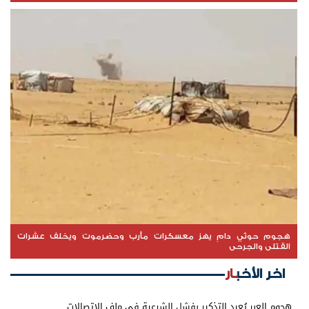
هجوم حوثي دامٍ يهز معسكرات مأرب وحضرموت ويخلف عشرات
القتلى والجرحى
اخر الأخبار
هجوم العبر يُعيد التذكير بفشل الشرعية في ملف الاتصالات