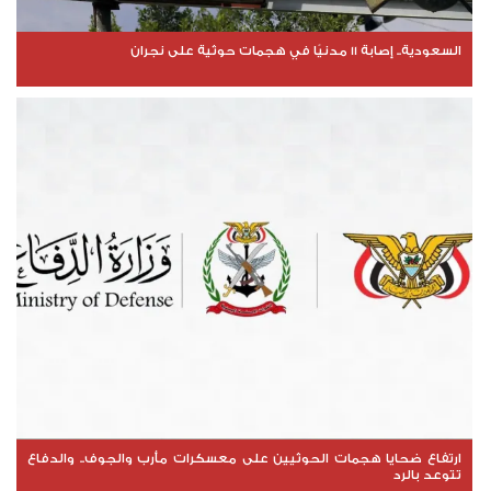
السعودية.. إصابة 11 مدنيًا في هجمات حوثية على نجران
ارتفاع ضحايا هجمات الحوثيين على معسكرات مأرب والجوف.. والدفاع
تتوعد بالرد