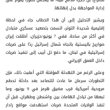
إدارة المواجهة بدل إنهائها.
ويشير التحليل إلى أن هذا الخطاب جاء في لحظة
إقليمية شديدة التوتر، اتسمت بتصعيد عسكري متبادل
في أكثر من ساحة. ففي 7 يونيو/حزيران، أطلقت إيران
صواريخ باليستية باتجاه شمال إسرائيل ردًا على ضربات
إسرائيلية في لبنان، ما دفع تل أبيب إلى تنفيذ ضربات
داخل العمق الإيراني.
وعلى الرغم من التهدئة المؤقتة التي أعقبت ذلك، فإن
التطورات سرعان ما عادت للتصاعد بعد حادثة تحطم
مروحية أمريكية قرب مضيق هرمز في 9 يونيو، وما
تبعها من تبادل اتهامات بين واشنطن وطهران، قبل أن
تنفذ الولايات المتحدة ضربات استهدفت مواقع رادار