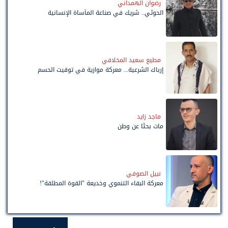
رضوان الهمداني
الحوثي.. شريك في صناعة المأساة الإنسانية
مطيع سعيد المخلافي
إرباك الشرعية... معركة موازية في توقيت الحسم
ماجد زايد
مات بحثًا عن وطن
نبيل الصوفي
معركة البقاء التنموي وخديعة "القوة المطلقة"!