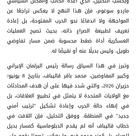
وبحسب التحليل، الذي أعدّه الكاتب والمحلل السياسي
ماردو سوغوم، فإن هذا النهج لا يعكس تراجعًا عن
المواجهة ولا اندفاعًا نحو الحرب المفتوحة، بل إعادة
تعريف لطبيعة الصراع ذاته، بحيث تصبح العمليات
العسكرية أداة ضغط محسوبة ضمن مسار تفاوضي
طويل، وليس بديلًا عنه أو نقيضًا له.
وتبرز في هذا السياق رسالة رئيس البرلمان الإيراني
وكبير المفاوضين، محمد باقر قاليباف، بتاريخ 8 يونيو/
حزيران 2026، والتي شدد فيها على أن هدف المحادثات
مع الولايات المتحدة لا يتمثل في تطبيع العلاقات، بل
في إنهاء حالة الحرب وإعادة تشكيل "ترتيب أمني
جديد" في المنطقة. ووفق التحليل، فإن اللافت في
خطاب قاليباف أنه لم يقدم الدبلوماسية كمسار بديل
للصراع، بل كجزء مدمج فيه، ما يعكس تصورًا يقوم على