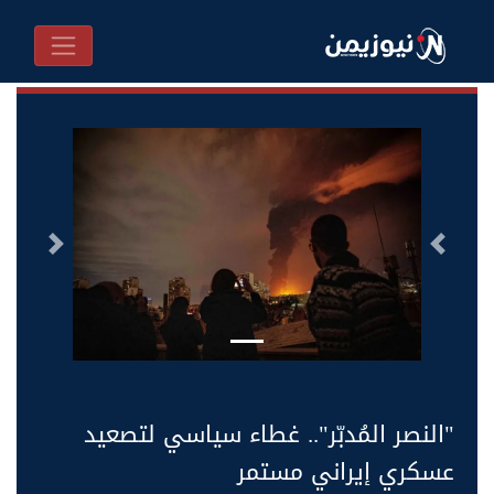
السابق
التالى
"النصر المُدبّر".. غطاء سياسي لتصعيد
عسكري إيراني مستمر