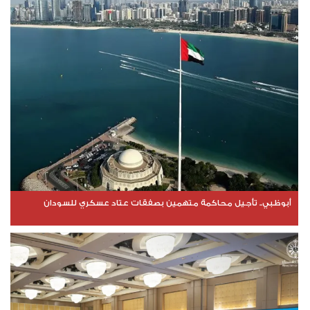
أبوظبي.. تأجيل محاكمة متهمين بصفقات عتاد عسكري للسودان