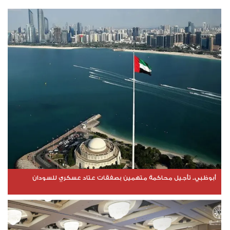
أبوظبي.. تأجيل محاكمة متهمين بصفقات عتاد عسكري للسودان