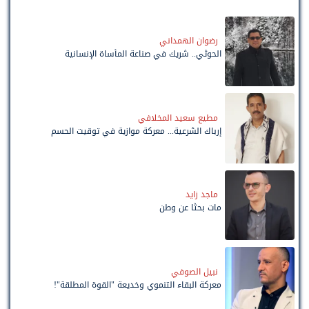
رضوان الهمداني
الحوثي.. شريك في صناعة المأساة الإنسانية
مطيع سعيد المخلافي
إرباك الشرعية... معركة موازية في توقيت الحسم
ماجد زايد
مات بحثًا عن وطن
نبيل الصوفي
معركة البقاء التنموي وخديعة "القوة المطلقة"!