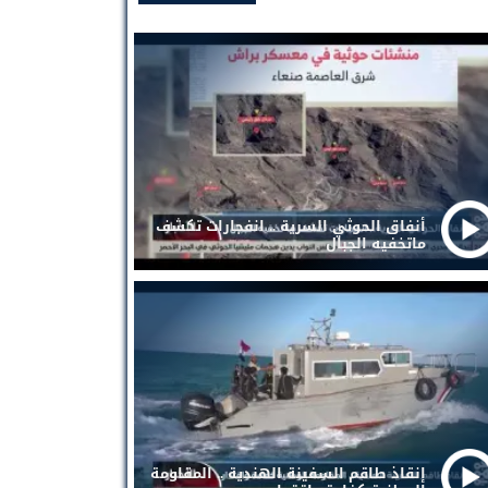
أنفاق الحوثي السرية .. انفجارات تكشف
ماتخفيه الجبال
إنقاذ طاقم السفينة الهندية .. المقاومة