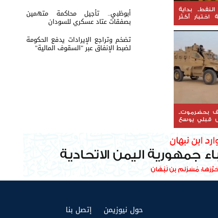
لنفط.. بداية
أبوظبي.. تأجيل محاكمة متهمين
 اختبار أكثر
بصفقات عتاد عسكري للسودان
تضخم وتراجع الإيرادات يدفع الحكومة
لضبط الإنفاق عبر "السقوف المالية"
ف بحضرموت..
ض قبلي يوسع
(current)
(current)
حول نيوزيمن
إتصل بنا