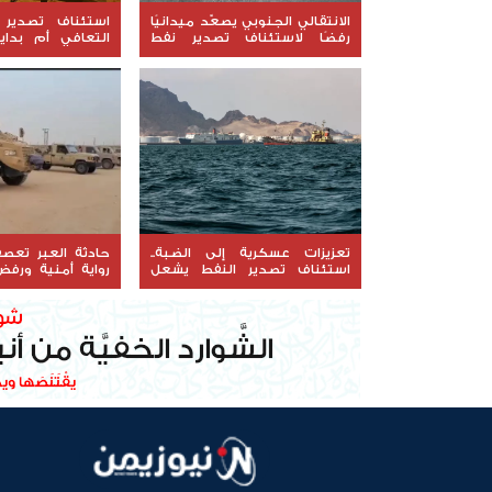
الانتقالي الجنوبي يصعّد ميدانيًا
استئناف تصدير ا
رفضًا لاستئناف تصدير نفط
التعافي أم بداية
حضرموت
صعوبة؟
تعزيزات عسكرية إلى الضبة..
حادثة العبر تعص
استئناف تصدير النفط يشعل
رواية أمنية ورف
التوتر في حضرموت
التوتر