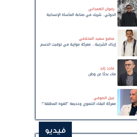
رضوان الهمداني
الحوثي.. شريك في صناعة المأساة الإنسانية
مطيع سعيد المخلافي
إرباك الشرعية... معركة موازية في توقيت الحسم
ماجد زايد
مات بحثًا عن وطن
نبيل الصوفي
معركة البقاء التنموي وخديعة "القوة المطلقة"!
فيديو