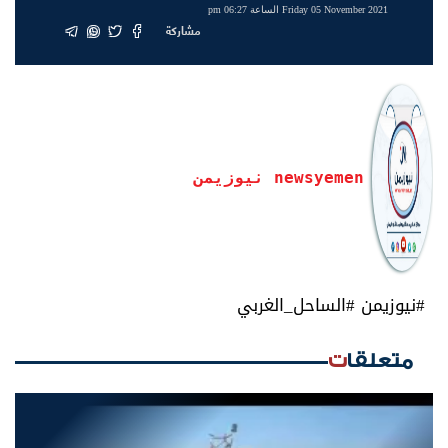
Friday 05 November 2021 الساعة 06:27 pm
مشاركة
newsyemen نيوزيمن
#نيوزيمن #الساحل_الغربي
متعلقات