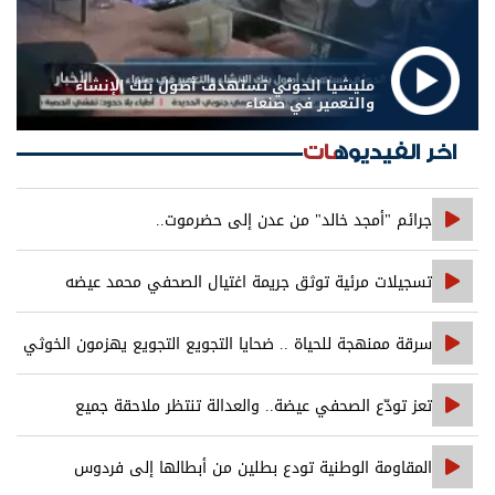
مليشيا الحوثي تستهدف أصول بنك الإنشاء
والتعمير في صنعاء
اخر الفيديوهات
جرائم "أمجد خالد" من عدن إلى حضرموت..
تسجيلات مرئية توثق جريمة اغتيال الصحفي محمد عيضه
سرقة ممنهجة للحياة .. ضحايا التجويع التجويع يهزمون الخوثي
تعز تودّع الصحفي عيضة.. والعدالة تنتظر ملاحقة جميع
المتورطين
المقاومة الوطنية تودع بطلين من أبطالها إلى فردوس