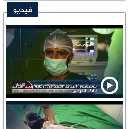
فيديو
مستشفى الخوخة الميداني . رعاية طبية مجانية
لآلاف المرضى