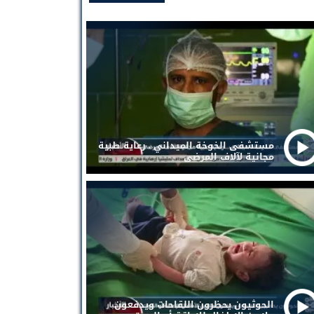
مستشفى الخوخة الميداني . رعاية طبية
مجانية لآلاف المرضى
الحوثيون يحظرون اللقاحات ويدفعون