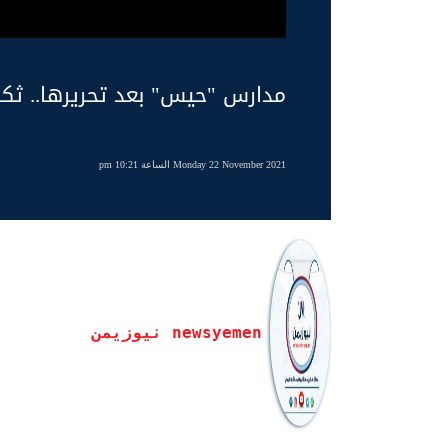
مدارس "حيس" بعد تحريرها.. ثكن
Monday 22 November 2021 الساعة 10:21 pm
newsyemen نيوزيمن