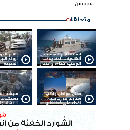
‏#نيوزيمن
متعلقات
إنقاذ طاقم السفينة
الغام الح
الهندية .. المقاومة
أرواح الأبر
الوطنية كفاءة واقتدار
الحديدة
مقتل مواطن ونهب
مليشيا ال
سيارته في جريمة
تستهدف أ
تقطع على خط العبر
الإنشاء وا
صنعاء