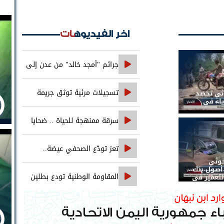
اخر الفيديوهات
جرائم "أمجد خالد" من عدن إلى
حضرموت..
تسجيلات مرئية توثق جريمة
وثي تحصد
ياء في
اغتيال الصحفي محمد عيضه
سرقة ممنهجة للحياة .. ضحايا
التجويع التجويع يهزمون الخوثي
تعز تودّع الصحفي عيضة..
حوثي
والعدالة تنتظر ملاحقة جميع المتورطين
صول بنك
المقاومة الوطنية تودع بطلين
لتعمير في
من أبطالها إلى فردوس الشهداء في
المخا