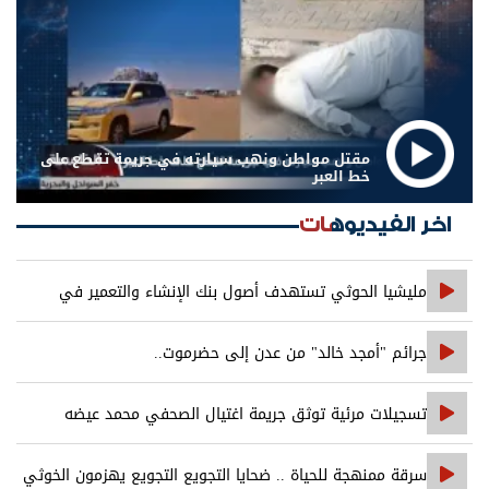
مقتل مواطن ونهب سيارته في جريمة تقطع على
خط العبر
اخر الفيديوهات
مليشيا الحوثي تستهدف أصول بنك الإنشاء والتعمير في
صنعاء
جرائم "أمجد خالد" من عدن إلى حضرموت..
تسجيلات مرئية توثق جريمة اغتيال الصحفي محمد عيضه
سرقة ممنهجة للحياة .. ضحايا التجويع التجويع يهزمون الخوثي