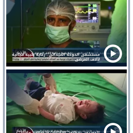
مستشفى الخوخة الميداني . رعاية طبية مجانية
لآلاف المرضى
الحوثيون يحظرون اللقاحات ويدفعون ملايين