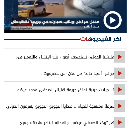
مقتل مواطن ونهب سيارته في جريمة تقطع على
خط العبر
اخر الفيديوهات
مليشيا الحوثي تستهدف أصول بنك الإنشاء والتعمير في
صنعاء
جرائم "أمجد خالد" من عدن إلى حضرموت..
تسجيلات مرئية توثق جريمة اغتيال الصحفي محمد عيضه
سرقة ممنهجة للحياة .. ضحايا التجويع التجويع يهزمون الخوثي
تعز تودّع الصحفي عيضة.. والعدالة تنتظر ملاحقة جميع