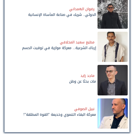
رضوان الهمداني
الحوثي.. شريك في صناعة المأساة الإنسانية
مطيع سعيد المخلافي
إرباك الشرعية... معركة موازية في توقيت الحسم
ماجد زايد
مات بحثًا عن وطن
نبيل الصوفي
معركة البقاء التنموي وخديعة "القوة المطلقة"!