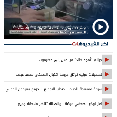
مليشيا الحوثي تستهدف أصول بنك الإنشاء
والتعمير في صنعاء
اخر الفيديوهات
جرائم "أمجد خالد" من عدن إلى حضرموت..
تسجيلات مرئية توثق جريمة اغتيال الصحفي محمد عيضه
سرقة ممنهجة للحياة .. ضحايا التجويع التجويع يهزمون الخوثي
تعز تودّع الصحفي عيضة.. والعدالة تنتظر ملاحقة جميع
المتورطين