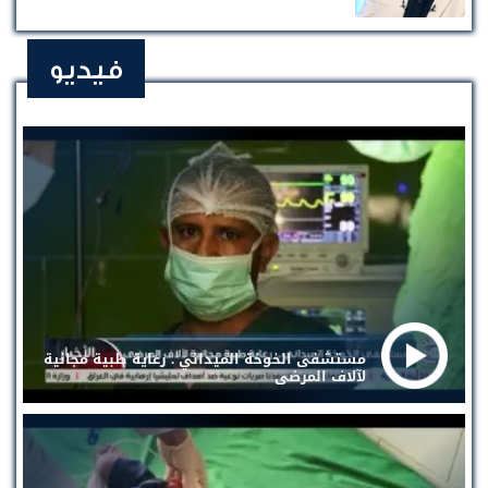
فيديو
مستشفى الخوخة الميداني . رعاية طبية مجانية
لآلاف المرضى