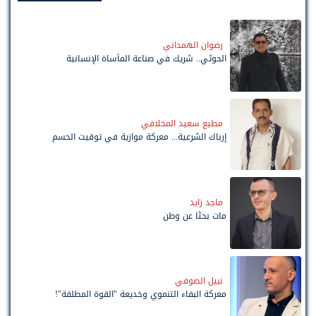
رضوان الهمداني
الحوثي.. شريك في صناعة المأساة الإنسانية
مطيع سعيد المخلافي
إرباك الشرعية... معركة موازية في توقيت الحسم
ماجد زايد
مات بحثًا عن وطن
نبيل الصوفي
معركة البقاء التنموي وخديعة "القوة المطلقة"!