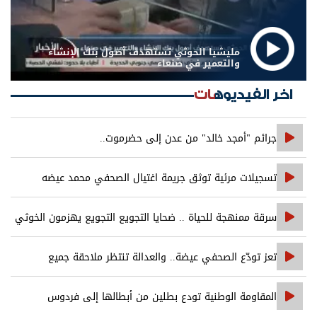
مليشيا الحوثي تستهدف أصول بنك الإنشاء
والتعمير في صنعاء
اخر الفيديوهات
جرائم "أمجد خالد" من عدن إلى حضرموت..
تسجيلات مرئية توثق جريمة اغتيال الصحفي محمد عيضه
سرقة ممنهجة للحياة .. ضحايا التجويع التجويع يهزمون الخوثي
تعز تودّع الصحفي عيضة.. والعدالة تنتظر ملاحقة جميع
المتورطين
المقاومة الوطنية تودع بطلين من أبطالها إلى فردوس