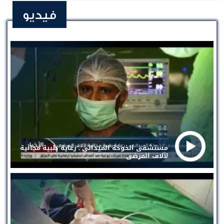
فيديو
مستشفى الخوخة الميداني . رعاية طبية مجانية
لآلاف المرضى