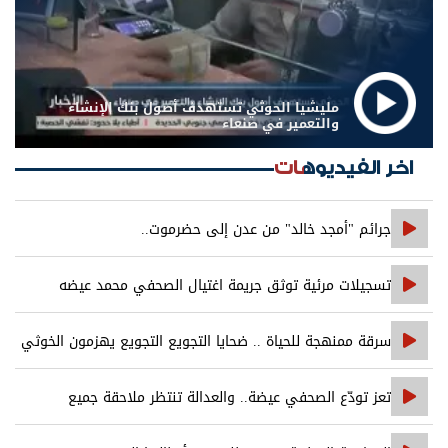
مليشيا الحوثي تستهدف أصول بنك الإنشاء
والتعمير في صنعاء
اخر الفيديوهات
جرائم "أمجد خالد" من عدن إلى حضرموت..
تسجيلات مرئية توثق جريمة اغتيال الصحفي محمد عيضه
سرقة ممنهجة للحياة .. ضحايا التجويع التجويع يهزمون الخوثي
تعز تودّع الصحفي عيضة.. والعدالة تنتظر ملاحقة جميع
المتورطين