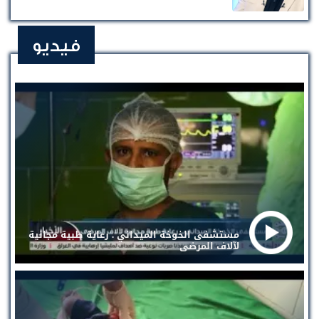
فيديو
مستشفى الخوخة الميداني . رعاية طبية مجانية
لآلاف المرضى