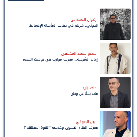
رضوان الهمداني
الحوثي.. شريك في صناعة المأساة الإنسانية
مطيع سعيد المخلافي
إرباك الشرعية... معركة موازية في توقيت الحسم
ماجد زايد
مات بحثًا عن وطن
نبيل الصوفي
معركة البقاء التنموي وخديعة "القوة المطلقة"!