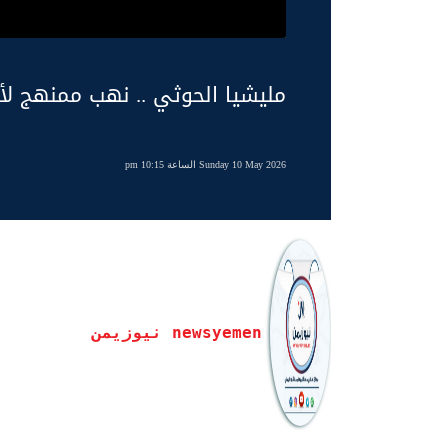
مليشيا الحوثي .. نهب ممنهج لأ
Sunday 10 May 2026 الساعة 10:15 pm
newsyemen نيوزيمن