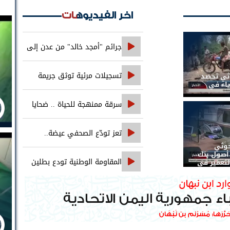
اخر الفيديوهات
جرائم "أمجد خالد" من عدن إلى
حضرموت..
تسجيلات مرئية توثق جريمة
وثي تحصد
ياء في
اغتيال الصحفي محمد عيضه
سرقة ممنهجة للحياة .. ضحايا
التجويع التجويع يهزمون الخوثي
تعز تودّع الصحفي عيضة..
حوثي
والعدالة تنتظر ملاحقة جميع المتورطين
صول بنك
المقاومة الوطنية تودع بطلين
لتعمير في
من أبطالها إلى فردوس الشهداء في
المخا