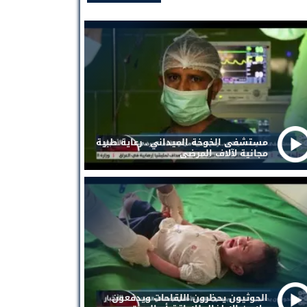
مستشفى الخوخة الميداني . رعاية طبية
مجانية لآلاف المرضى
الحوثيون يحظرون اللقاحات ويدفعون