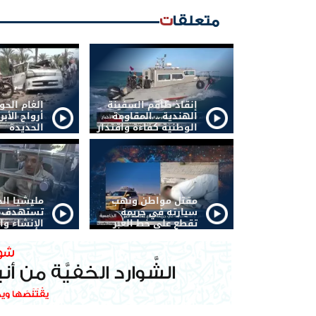
متعلقات
إنقاذ طاقم السفينة
الغام الح
الهندية .. المقاومة
أرواح الأبر
الوطنية كفاءة واقتدار
الحديدة
مقتل مواطن ونهب
مليشيا ال
سيارته في جريمة
تستهدف أ
تقطع على خط العبر
الإنشاء وا
صنعاء