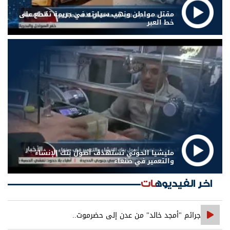
مقتل مواطن ونهب سيارته في جريمة تقطع على
خط العبر
مليشيا الحوثي تستهدف أصول بنك الإنشاء
والتعمير في صنعاء
اخر الفيديوهات
جرائم "أمجد خالد" من عدن إلى حضرموت..