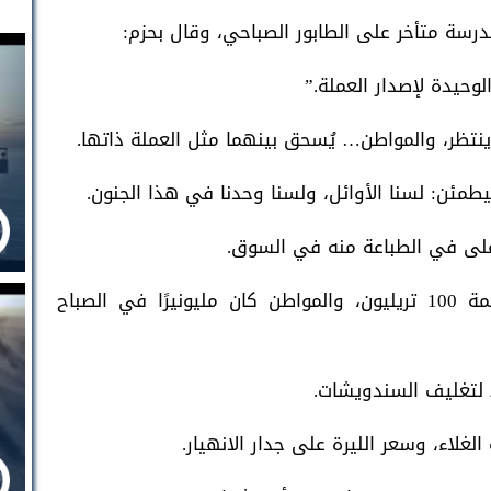
درسة متأخر على الطابور الصباحي، وقال بحزم:
وحيدة لإصدار العملة.”
 ينتظر، والمواطن… يُسحق بينهما مثل العملة ذاتها.
طمئن: لسنا الأوائل، ولسنا وحدنا في هذا الجنون.
 أغلى في الطباعة منه في السوق.
زيمبابوي طبعت حتى وصلت إلى ورقة بقيمة 100 تريليون، والمواطن كان مليونيرًا في الصباح
ط لتغليف السندويشات.
غلاء، وسعر الليرة على جدار الانهيار.