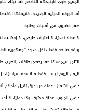
الجميع طبع، فابتلعهم التضخم كما تبتلع ح
أما الورقة الحوثية الجديدة، فقيمتها الاقتصاد
صفر مضروب في أمنيات وطنية.
لا غطاء نقديًا، لا اعتراف خارجي، لا إمكانية لت
ورقة صالحة فقط داخل حدود “جمهورية الطباع
التاجر سيجمعها كما يجمع بطاقات يانصيب خاسر
اليمن اليوم ليست فقط منقسمة سياسيًا، بل 
• في الشمال: عملة من ورق ثقيل وأحلام أثقل
• في الجنوب: عملة معترف بها دوليًا، لا أحد ي
كل منطقة تعيش على ورقة، وكل ورقة تعي