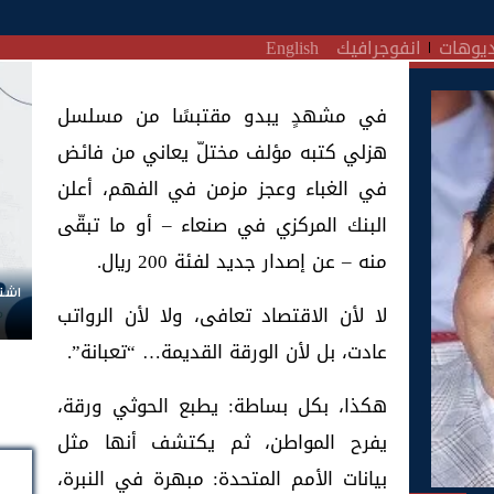
يوهات
انفوجرافيك
English
في مشهدٍ يبدو مقتبسًا من مسلسل
هزلي كتبه مؤلف مختلّ يعاني من فائض
في الغباء وعجز مزمن في الفهم، أعلن
البنك المركزي في صنعاء – أو ما تبقّى
منه – عن إصدار جديد لفئة 200 ريال.
اشتر
لا لأن الاقتصاد تعافى، ولا لأن الرواتب
عادت، بل لأن الورقة القديمة… “تعبانة”.
هكذا، بكل بساطة: يطبع الحوثي ورقة،
يفرح المواطن، ثم يكتشف أنها مثل
بيانات الأمم المتحدة: مبهرة في النبرة،