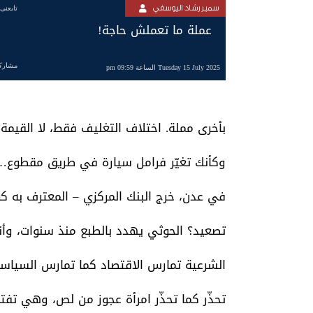
سمير رشاد اليوسفي
تابعنى
عملة ما تعملش حاجة!
مشارك
Tuesday 15 July 2025 الساعة 09:59 pm
بأخرى مملة. اختلاف التغليف فقط، لا القيمة.
وكأنك تغيّر فرامل سيارة في طريق مقطوع… بي
في عدن، خرج البنك المركزي – المعترف به كون
تصعيد؟ الحوثي يهدد بالطبع منذ سنوات، وأنت
الشرعية تمارس الاقتصاد كما تمارس السياسة
تحذّر كما تحذّر امرأة عجوز من لص، وهي تفتح