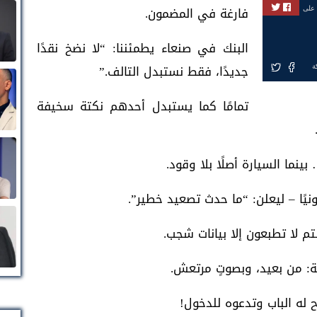
فارغة في المضمون.
 على
البنك في صنعاء يطمئننا: “لا نضخ نقدًا
جديدًا، فقط نستبدل التالف.”
ة
تمامًا كما يستبدل أحدهم نكتة سخيفة
نما السيارة أصلًا بلا وقود.
يًا – ليعلن: “ما حدث تصعيد خطير”.
م لا تطبعون إلا بيانات شجب.
: من بعيد، وبصوتٍ مرتعش.
 له الباب وتدعوه للدخول!