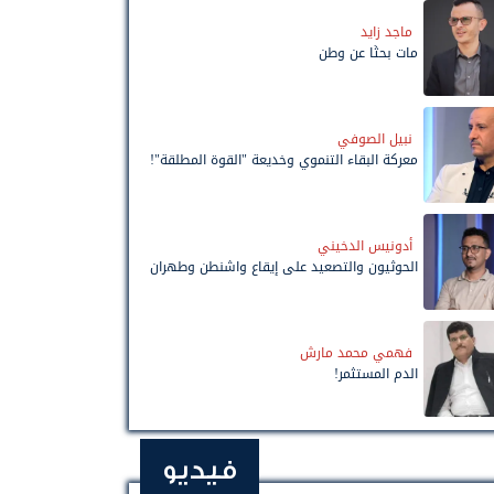
ماجد زايد
مات بحثًا عن وطن
نبيل الصوفي
معركة البقاء التنموي وخديعة "القوة المطلقة"!
أدونيس الدخيني
الحوثيون والتصعيد على إيقاع واشنطن وطهران
فهمي محمد مارش
الدم المستثمر!
فيديو