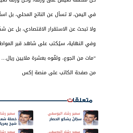
في اليمن، لا تسأل عن الناتج المحلي، بل اسأ
ولا تبحث عن الاستقرار الاقتصادي، بل عن شكل
وفي النهاية، سيُكتب على شاهد قبر المواط
“مات من الجوع، ولفّوه بعشرة ملايين ريال… فئة 200، الإصدار ال
من صفحة الكاتب على منصة إكس
متعلقات
سمير رشاد اليوسفي
سمير رشاد
سجّانٌ يشكو الحصار
خصلة شعر
شيخ يعريا
الكهنوت
سمير رشاد اليوسفي
سمير رشاد