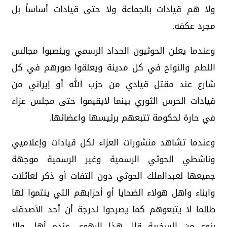
ولا هم قيادات بالجماعة ولا حتى قيادات أساساً بل
مجرد عكفه.
وعندما يعلن الحوثيون الحداد الرسمي وينصبوا مجالس
اللطم والنواح في كل مدينة ويعلقوا صورهم في كل
شارع عند مقتل قيادي من حزب الله أو إيراني من
قيادات الحرس الثوري بينما لايقيموا حتى مجلس عزاء
في حارة لحكومة تتبعهم برئيسها واعضائها.
وعندما تشاهد منشورات العزاء لكل قيادات وإعلاميي
وناشطي الحوثي الرسمية وغير الرسمية موجهة
جميعها لعبدالملك الحوثي دون التفات أو ذكر لعائلات
وابناء واهل هولاء الضحايا أو أحزابهم التي ينتموا لها
طالما لا يتبعوهم كما يصرحوا لدرجة أن أحد الأصدقاء
بنوع من السخرية قال هذا الرهوي عنده أهل وإلا