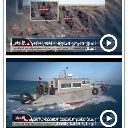
أنفاق الحوثي السرية .. انفجارات تكشف ماتخفيه
الجبال
إنقاذ طاقم السفينة الهندية .. المقاومة
الوطنية كفاءة واقتدار