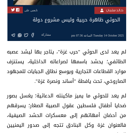
خالد سلمان
تابعنى على
الحوثي ظاهرة حربية وليس مشروع دولة
مشاركة
Tuesday 14 October 2025 الساعة 07:36 pm
لم يعد لدى الحوثي "حرب غزة"، يتاجر بها ليشد عصبه
الطائفي؛ يحشد باسمها لصراعاته الداخلية، يستنزف
موارد القطاعات التجارية ويوسع نطاق الجبايات للمجهود
الصاروخي، تحت يافطة "أساند ونصرة غزة".
لم يعد للحوثي ما يميز ماكينته الدعائية؛ يغسل بصور
ضحايا أطفال فلسطين عقول الصبية الصغار؛ يسرقهم
من أحضان أمهاتهم إلى معسكرات الحشد الصيفية،
فالعنوان غزة وكل البنادق تتجه إلى صدور اليمنيين