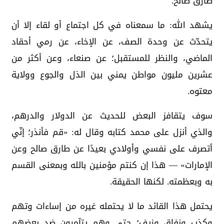
طارق صالح.
يشهد الله: ما سمعناه في كل اجتماع أو لقاء إلا أن
يتحدّث عن وحدة الصف، عن الإخاء، عن رمي أحقاد
الماضي، والنظر للمستقبل؛ عن صنعاء، وعن أكثر من
عشرين مليون مواطن يمني بين الذل والجوع وولاية
معتوه.
سوف يتقافز البعض للحديث عن الدولار والدرهم،
والذي أنزل على محمد كتابه وقال له: «قم فأنذر؛ إنّي
أتصرف على نفسي وأولادي بعيدًا عن طارق صالح وعن
الإمارات» — هذا إن كنتم مؤمنين بالله وبمعنى القسم
به وبعظمته. لكنها الحقيقة.
يحتمل هذا القائد ما لا يحتمله غيره من إساءات وتهم
وكذب ونفاق وزيف؛ حتى وهم يتآمرون ضد بعضهم