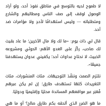
لا طموح لديه بالتوسع في مناطق نفوذ أحد، ولو أراد
الوصول لوقف إلى صف الناس ومطالبهم والشارع
ومتطلباته — وليس استهدافًا لأحدٍ ولا مؤامرات ضد
أحد.
قال لي ذات يوم: «ما لك ولا مال الآخرين؛ ما عاد بقيت
لك صاحب، ركّز على العدو الأهم: الحوثي ومشروعه
الخبيث. لا نحتاج عداوات أحد؛ يكفيني عدوان يستهدفنا
جميعًا».
نلتزم الصمت وننفّذ التوجيهات. مئات المنشورات، مئات
التغريدات كلها تستهدف طارق؛ إن لم يكن عبرهم
فُعَبَر عبر مواقعهم المساندة محليًا وإقليميًا ودوليًا.
ما هو الضرر الذي ألحقه بكم طارق صالح؟ أو ما هي