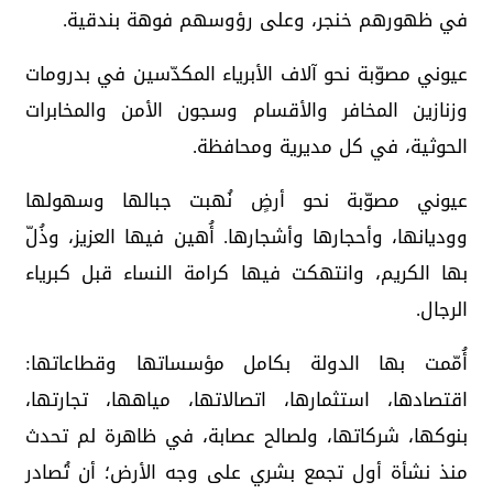
في ظهورهم خنجر، وعلى رؤوسهم فوهة بندقية.
عيوني مصوّبة نحو آلاف الأبرياء المكدّسين في بدرومات
وزنازين المخافر والأقسام وسجون الأمن والمخابرات
الحوثية، في كل مديرية ومحافظة.
عيوني مصوّبة نحو أرضٍ نُهبت جبالها وسهولها
ووديانها، وأحجارها وأشجارها. أُهين فيها العزيز، وذُلّ
بها الكريم، وانتهكت فيها كرامة النساء قبل كبرياء
الرجال.
أُمّمت بها الدولة بكامل مؤسساتها وقطاعاتها:
اقتصادها، استثمارها، اتصالاتها، مياهها، تجارتها،
بنوكها، شركاتها، ولصالح عصابة، في ظاهرة لم تحدث
منذ نشأة أول تجمع بشري على وجه الأرض؛ أن تُصادر