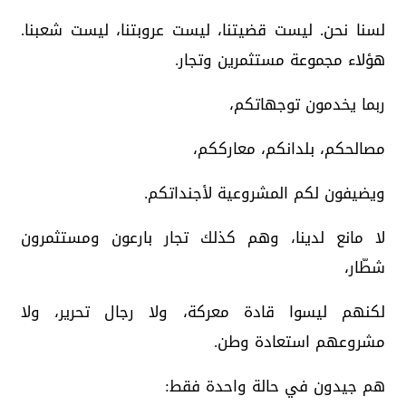
لسنا نحن. ليست قضيتنا، ليست عروبتنا، ليست شعبنا.
هؤلاء مجموعة مستثمرين وتجار.
ربما يخدمون توجهاتكم،
مصالحكم، بلدانكم، معارككم،
ويضيفون لكم المشروعية لأجنداتكم.
لا مانع لدينا، وهم كذلك تجار بارعون ومستثمرون
شطّار،
لكنهم ليسوا قادة معركة، ولا رجال تحرير، ولا
مشروعهم استعادة وطن.
هم جيدون في حالة واحدة فقط: