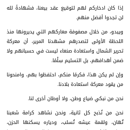
إذا كان ادخاركم لهم لتوقيع عقد بيعنا، فشهادةً لله
لن تجدوا أفضل منهم.
ويبدو، من خلال مصفوفة معاركهم التي يديرونها منذ
اللحظة الأولى لتصدرهم مشهدنا المرير، أن معركة
تحرير الشمال واستعادة صنعاء ليست في حسبانهم ولا
ضمن أهدافهم، بل التسليم سِلْمًا.
وإن لم يكن هذا، فكرمًا منكم، احتفظوا بهم، وامنحونا
من يقود معركة استعادة بلادنا.
نحن من نبكي ضياع وطن، ولا أوطان أخرى لنا.
نحن من نُذبح كل ثانية، ونحن نشاهد كرامة شعبنا
تُهان، ولقمة عيشه تُسلب، ودياره يسكنها الحزن،