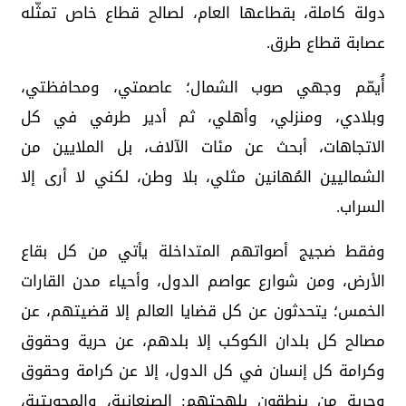
دولة كاملة، بقطاعها العام، لصالح قطاع خاص تمثّله
عصابة قطاع طرق.
أُيمّم وجهي صوب الشمال؛ عاصمتي، ومحافظتي،
وبلادي، ومنزلي، وأهلي، ثم أدير طرفي في كل
الاتجاهات، أبحث عن مئات الآلاف، بل الملايين من
الشماليين المُهانين مثلي، بلا وطن، لكني لا أرى إلا
السراب.
وفقط ضجيج أصواتهم المتداخلة يأتي من كل بقاع
الأرض، ومن شوارع عواصم الدول، وأحياء مدن القارات
الخمس؛ يتحدثون عن كل قضايا العالم إلا قضيتهم، عن
مصالح كل بلدان الكوكب إلا بلدهم، عن حرية وحقوق
وكرامة كل إنسان في كل الدول، إلا عن كرامة وحقوق
وحرية من ينطقون بلهجتهم: الصنعانية، والمحويتية،