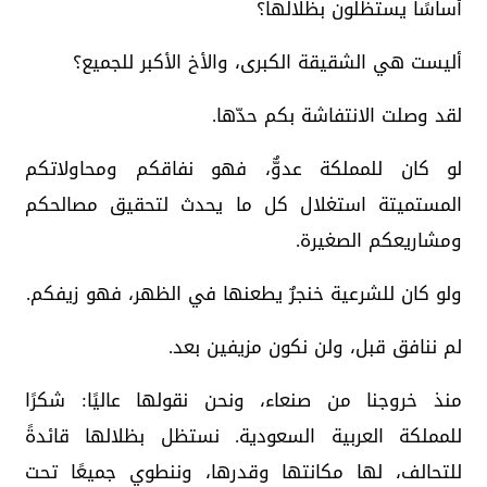
أساسًا يستظلون بظلالها؟
أليست هي الشقيقة الكبرى، والأخ الأكبر للجميع؟
لقد وصلت الانتفاشة بكم حدّها.
لو كان للمملكة عدوٌّ، فهو نفاقكم ومحاولاتكم
المستميتة استغلال كل ما يحدث لتحقيق مصالحكم
ومشاريعكم الصغيرة.
ولو كان للشرعية خنجرٌ يطعنها في الظهر، فهو زيفكم.
لم ننافق قبل، ولن نكون مزيفين بعد.
منذ خروجنا من صنعاء، ونحن نقولها عاليًا: شكرًا
للمملكة العربية السعودية. نستظل بظلالها قائدةً
للتحالف، لها مكانتها وقدرها، وننطوي جميعًا تحت