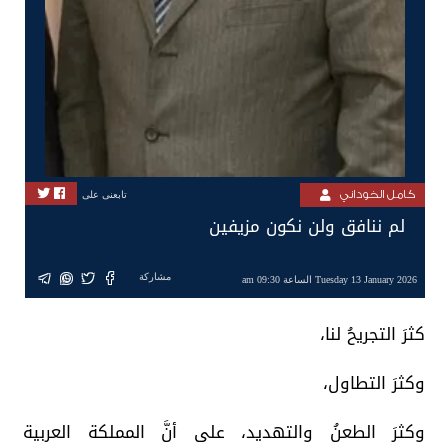
كامل الخوداني
تابعنى على
لم ننافق ولن نكون مزيفين
مشاركة
Tuesday 13 January 2026 الساعة 09:30 am
كثرَ التجريحُ لنا،
وكثرَ التطاول،
وكثرَ الطعنُ والتهديد، على أنَّ المملكة العربية