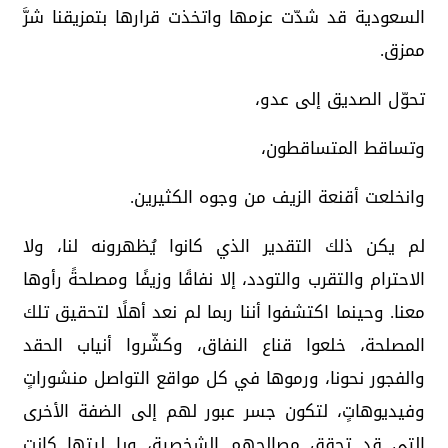
السعودية قد شدّت عزمها واتخذت قرارها بتمزيقنا شرَّ
ممزق.
تحوّل الصديق إلى عدو،
وتساقط المتساقطون،
وانخلعت أقنعة الزيف من وجوه الكثيرين.
لم يكن ذلك التقدير الذي كانوا يُظهرونه لنا، ولا
الاحترام والتقرب والتودد، إلا نفاقًا وزيفًا ومصلحةً رأوها
معنا. وحينما اكتشفوا أننا ربما لم نعد أهلًا لتحقيق تلك
المصلحة، خلعوا قناع النفاق، وكشّروا أنياب الحقد
والفجور نحونا، ورموها في كل مواقع التواصل منشوراتٍ
وفيديوهاتٍ، لتكون جسر عبور لهم إلى الضفة الأخرى
التي قد تحقق مصالحهم الشخصية، ويا ليتها كانت