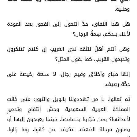
وطنية.
هل هذا النفاق، حدَّ التحول إلى الفجور بعد المودة
لأبناء بلدكم، سِمةُ الرجال؟
وهل أنتم أهلٌ للثقة لدى الغريب إن كنتم تتنكرون
وتذبحون القريب، كما يقول المثل؟
إنها طباع وأخلاق وقيم رجال، لا سلعة رخيصة على
دكّة رصيف.
ثم تعالوا، يا من تهددوننا بالويل والثبور: متى كانت
المملكة العربية السعودية وحشَ انتقامٍ وتدميرٍ
لأعدائها؟ ومن فجّروا بخصامها، حينما يعودون إليها أو
يصلون مرحلة الضعف، فكيف بمن كانوا، وما زالوا،