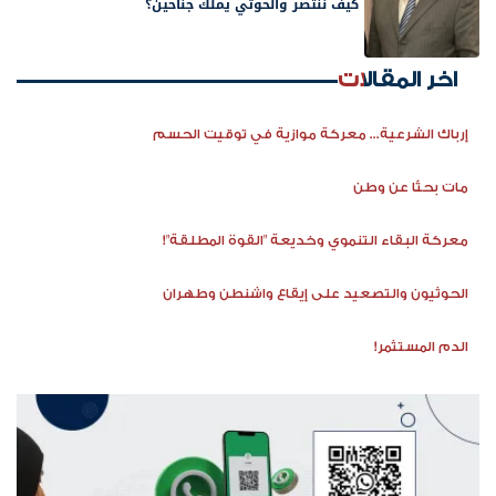
كيف ننتصر والحوثي يملك جناحين؟
اخر المقالات
إرباك الشرعية... معركة موازية في توقيت الحسم
مات بحثًا عن وطن
معركة البقاء التنموي وخديعة "القوة المطلقة"!
الحوثيون والتصعيد على إيقاع واشنطن وطهران
الدم المستثمر!