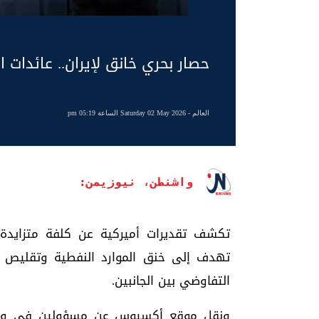
حصار بحري خانق لإيران.. عائدات ال
العالم
- Saturday 02 May 2026 الساعة 05:19 pm
واشنطن، نيوزيمن:
تكشف تقديرات أميركية عن كلفة متزايدة 
تهدف إلى خنق الموارد النفطية وتقليص ق
التفاوضي بين الجانبين.
ونقل موقع أكسيوس عن مسؤولين في وزارة ال