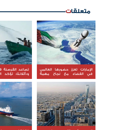
متعلقات
الإمارات تعزز حضورها العالمي
تصاعد القرصنة قب
في الفضاء مع نجاح مهمة
و«أتلانتا» تؤكد ال
"ليوناف-1"
السفن المحتجزة