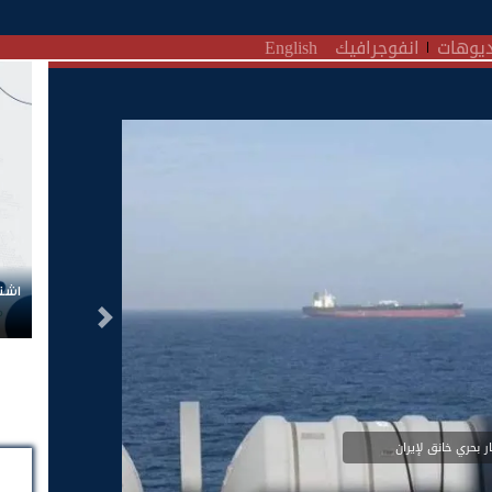
يوهات
انفوجرافيك
English
اشتر
التالى
 بحري خانق لإيران