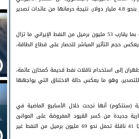
على الموانئ الإيرانية كلّف إيران خسائر تُقدّر بنحو 4.8 مليار دولار، نتيجة حرمانها من عائدات تصدير
وبحسب التقديرات، فإن 31 ناقلة نفط محمّلة بما يقارب 53 مليون برميل من النفط الإيراني ما تزال
ن 4.8 مليار دولار، ما يعكس حجم التأثير المباشر للحصار على قطاع الطاقة،
 طهران إلى استخدام ناقلات نفط قديمة كمخازن عائمة،
للتصدير، وهو ما يعكس حالة الاختناق التي يواجهها
كية (سنتكوم) أنها نجحت خلال الأسابيع الماضية في
رية جديدة من كسر القيود المفروضة على الموانئ
الإيرانية. وذكرت في بيان لها أن هناك حاليًا 41 ناقلة تحمل نحو 69 مليون برميل من النفط غير