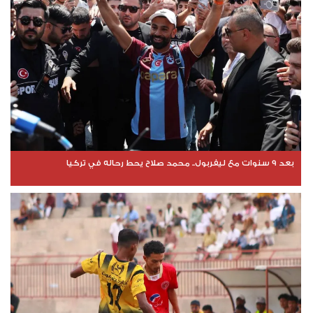
بعد 9 سنوات مع ليفربول.. محمد صلاح يحط رحاله في تركيا