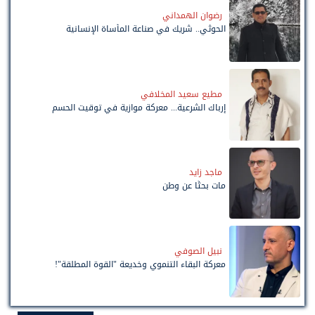
رضوان الهمداني
الحوثي.. شريك في صناعة المأساة الإنسانية
مطيع سعيد المخلافي
إرباك الشرعية... معركة موازية في توقيت الحسم
ماجد زايد
مات بحثًا عن وطن
نبيل الصوفي
معركة البقاء التنموي وخديعة "القوة المطلقة"!