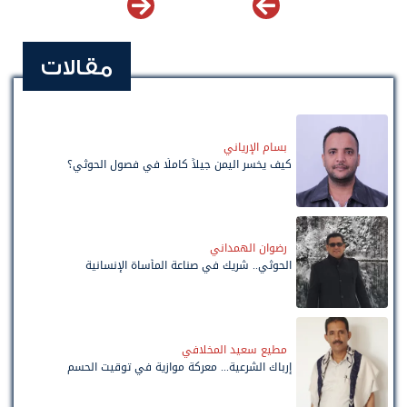
مقالات
بسام الإرياني
كيف يخسر اليمن جيلاً كاملًا في فصول الحوثي؟
رضوان الهمداني
الحوثي.. شريك في صناعة المأساة الإنسانية
مطيع سعيد المخلافي
إرباك الشرعية... معركة موازية في توقيت الحسم