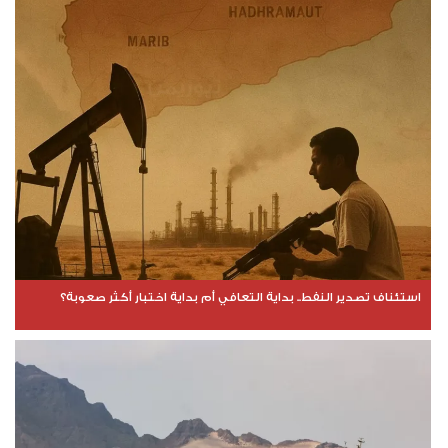
استئناف تصدير النفط.. بداية التعافي أم بداية اختبار أكثر صعوبة؟