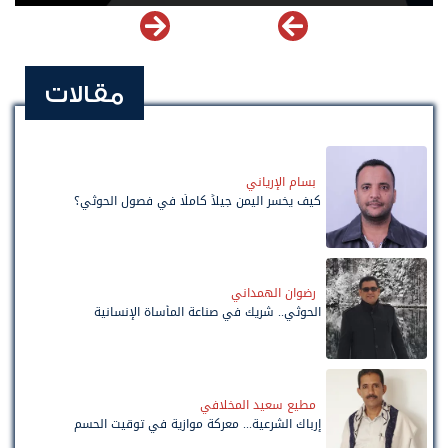
مقالات
بسام الإرياني
كيف يخسر اليمن جيلاً كاملًا في فصول الحوثي؟
رضوان الهمداني
الحوثي.. شريك في صناعة المأساة الإنسانية
مطيع سعيد المخلافي
إرباك الشرعية... معركة موازية في توقيت الحسم