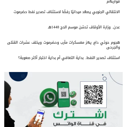
قواربهم
الانتقالي الجنوبي يصعّد ميدانيًا رفضًا لاستئناف تصدير نفط حضرموت
عدن.. وزارة الأوقاف تدشن موسم الحج 1448هـ
هجوم حوثي دامٍ يهز معسكرات مأرب وحضرموت ويخلف عشرات القتلى
والجرحى
استئناف تصدير النفط.. بداية التعافي أم بداية اختبار أكثر صعوبة؟