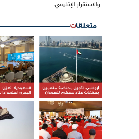
والاستقرار الإقليمي.
متعلقات
أبوظبي.. تأجيل محاكمة متهمين
السعودية تعيّن ق
بصفقات عتاد عسكري للسودان
البحري استعدادًا ل