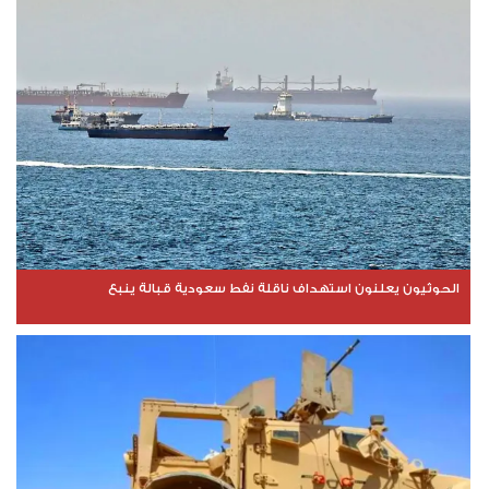
الحوثيون يعلنون استهداف ناقلة نفط سعودية قبالة ينبع