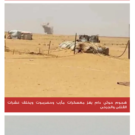
هجوم حوثي دامٍ يهز معسكرات مأرب وحضرموت ويخلف عشرات
القتلى والجرحى