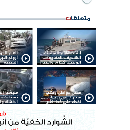
متعلقات
إنقاذ طاقم السفينة
الغام الح
الهندية .. المقاومة
أرواح الأبر
الوطنية كفاءة واقتدار
الحديدة
مقتل مواطن ونهب
مليشيا ال
سيارته في جريمة
تستهدف أ
تقطع على خط العبر
الإنشاء وا
صنعاء