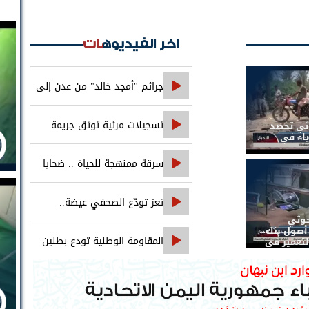
اخر الفيديوهات
جرائم "أمجد خالد" من عدن إلى
حضرموت..
تسجيلات مرئية توثق جريمة
وثي تحصد
ياء في
اغتيال الصحفي محمد عيضه
سرقة ممنهجة للحياة .. ضحايا
التجويع التجويع يهزمون الخوثي
تعز تودّع الصحفي عيضة..
حوثي
والعدالة تنتظر ملاحقة جميع المتورطين
صول بنك
المقاومة الوطنية تودع بطلين
لتعمير في
من أبطالها إلى فردوس الشهداء في
المخا