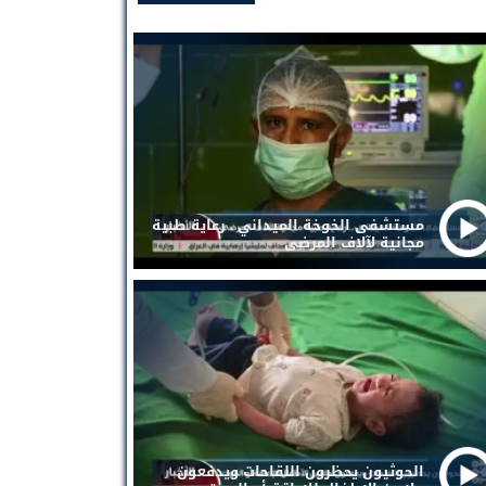
مستشفى الخوخة الميداني . رعاية طبية
مجانية لآلاف المرضى
الحوثيون يحظرون اللقاحات ويدفعون