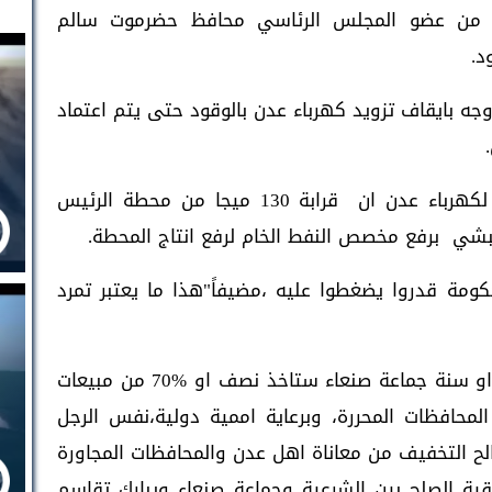
رار من عضو المجلس الرئاسي محافظ حضرموت سالم
د.
جه بايقاف تزويد كهرباء عدن بالوقود حتى يتم اعتماد
وحول ذلك قال نوار أبكر المتحدث الرسمي لكهرباء عدن ان قرابة 130 ميجا من محطة الرئيس
بشي برفع مخصص النفط الخام لرفع انتاج المحطة.
حكومة قدروا يضغطوا عليه ،مضيفاً"هذا ما يعتبر تمرد
وفي تصريحا اخرا قال أبكر"غداً او بعد شهر او سنة جماعة صنعاء ستاخذ نصف او 70‎%‎ من مبيعات
المحافظات المحررة، وبرعاية اممية دولية،نفس الرجل
ذهب لصالح التخفيف من معاناة اهل عدن والمحافظات المجاورة
ية الصلح بين الشرعية وجماعة صنعاء ويبارك تقاسم