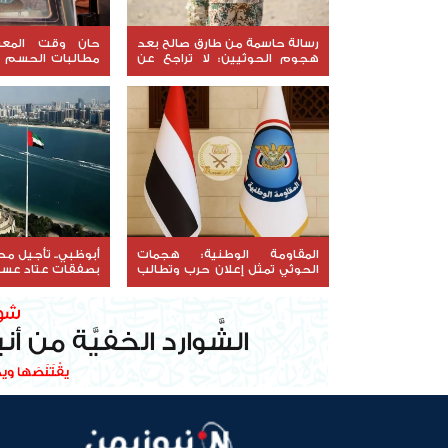
رسالة حاسمة من طارق صالح بعد
حان وقت المعرك
هجوم الحوثيين: لا تراجع عن
مطالبات الحسم 
استعادة الدولة
الشرعية أمام اختبار
المقاومة الوطنية: هجمات
أبوظبي.. تأجيل م
الحوثي تمثل إعلان حرب وتطالب
بصفقات عتاد عسك
الشرعية بتحريك الجبهات