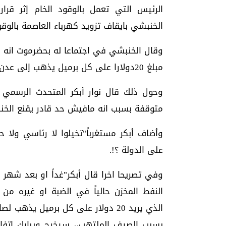
الرئيس التي تعمل بالوقود الخام إثر ق
الخنبشي بايقاف تزويد كهرباء العاصمة بالوقو
وقال الخنبشي في اجتماعا له بحضرموت انه و
مبلغ 20دولارا على كل برميل يذهب إلى عدن.
متوقفة بسبب انه مافيش حد قادر يقنع الخن
وأضاف أبكر مستغرباً"تخيلوا لا رئاسي ولا 
على الدولة ؟!.
النفط المخزن حالياً في الضبة او غيره من 
الذي يريد 20 دولار على كل برميل ي
بسبب الصيف الملتهب،، سيخرج ويبارك اتفاق