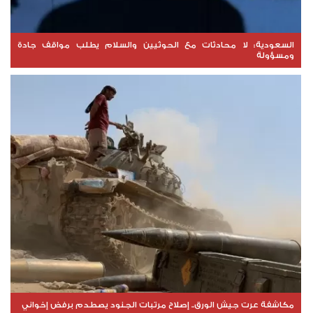
السعودية: لا محادثات مع الحوثيين والسلام يطلب مواقف جادة
ومسؤولة
مكاشفة عرت جيش الورق.. إصلاح مرتبات الجنود يصطدم برفض إخواني