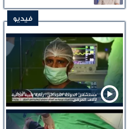
فيديو
مستشفى الخوخة الميداني . رعاية طبية مجانية
لآلاف المرضى