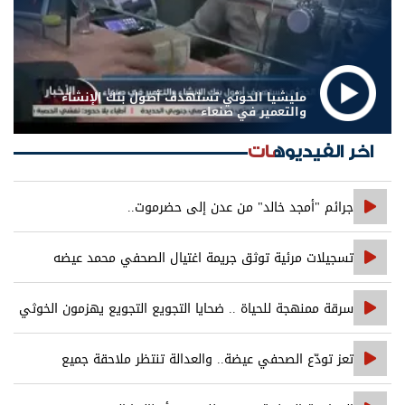
مليشيا الحوثي تستهدف أصول بنك الإنشاء
والتعمير في صنعاء
اخر الفيديوهات
جرائم "أمجد خالد" من عدن إلى حضرموت..
تسجيلات مرئية توثق جريمة اغتيال الصحفي محمد عيضه
سرقة ممنهجة للحياة .. ضحايا التجويع التجويع يهزمون الخوثي
تعز تودّع الصحفي عيضة.. والعدالة تنتظر ملاحقة جميع
المتورطين