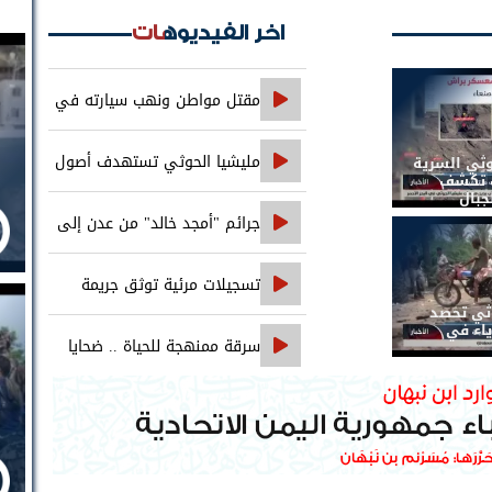
اخر الفيديوهات
مقتل مواطن ونهب سيارته في
جريمة تقطع على خط العبر
مليشيا الحوثي تستهدف أصول
وثي السرية
ات تكشف
جبال
بنك الإنشاء والتعمير في صنعاء
جرائم "أمجد خالد" من عدن إلى
حضرموت..
تسجيلات مرئية توثق جريمة
وثي تحصد
اغتيال الصحفي محمد عيضه
ياء في
سرقة ممنهجة للحياة .. ضحايا
التجويع التجويع يهزمون الخوثي