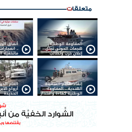
متعلقات
المقاومة الوطنية:
أنفاق الح
هجمات الحوثي تمثل
.. انفجار
إعلان حرب وتطالب
ماتخفيه ال
الشرعية بتحريك
الجبهات
إنقاذ طاقم السفينة
الغام الح
الهندية .. المقاومة
أرواح الأبر
الوطنية كفاءة واقتدار
الحديدة