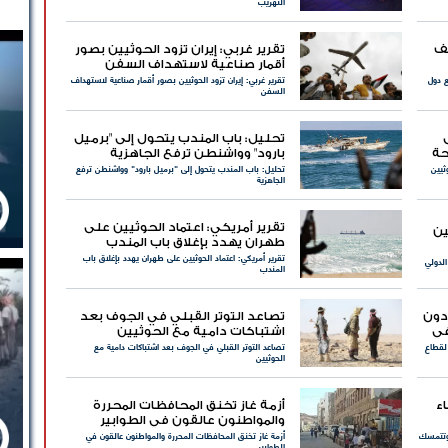
التهريب
سف
تقرير غربي: إيران تزود الحوثيين بصور
أقمار صناعية لاستهداف السفن
ع دول
تقرير غربي: إيران تزود الحوثيين بصور أقمار صناعية لاستهداف
السفن
تحليل: باب المندب يتحول إلى "برميل
حة
بارود" وواشنطن ترفع الجاهزية
ثيين
تحليل: باب المندب يتحول إلى "برميل بارود" وواشنطن ترفع
الجاهزية
تقرير أمريكي: اعتماد الحوثيين على
ين
طهران يهدد بإغلاق باب المندب
تقرير أمريكي: اعتماد الحوثيين على طهران يهدد بإغلاق باب
الدولي
المندب
دون
تصاعد التوتر القبلي في الجوف بعد
في
اشتباكات دامية مع الحوثيين
 لقطاع
تصاعد التوتر القبلي في الجوف بعد اشتباكات دامية مع
الحوثيين
اء
أزمة غاز تخنق المحافظات المحررة
والمواطنون عالقون في الطوابير
 وتتمسك
أزمة غاز تخنق المحافظات المحررة والمواطنون عالقون في
الطوابير